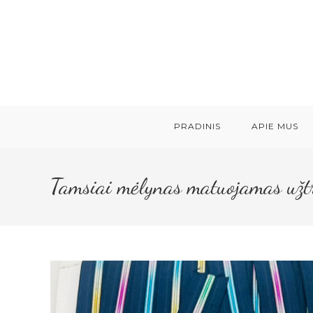
Skip
to
content
PRADINIS
APIE MUS
Tamsiai mėlynas matuojamas užt