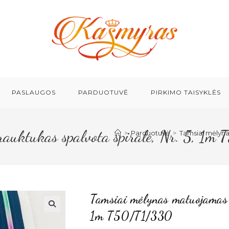
PASLAUGOS
PARDUOTUVĖ
PIRKIMO TAISYKLĖS
rauktukas spalvota spirale, Nr. 5, 1
>
Parduotuvė
>
Tamsiai mėlyna
Tamsiai mėlynas matuojamas 
1m T50/T1/330