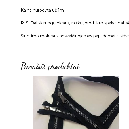
Kaina nurodyta už 1m.
P. S. Dėl skirtingų ekranų raiškų, produkto spalva gali s
Siuntimo mokestis apskaičiuojamas papildomai atsižvel
Panašūs produktai