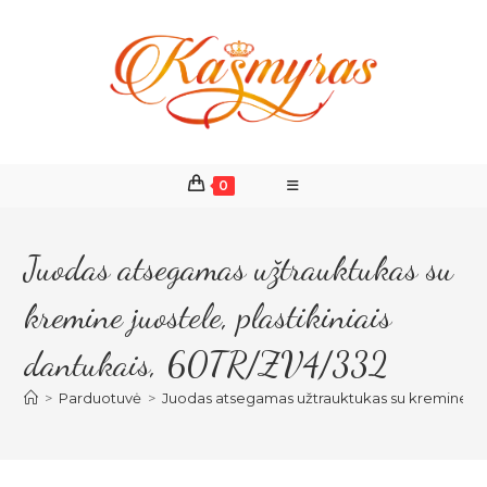
Skip
to
content
0
Juodas atsegamas užtrauktukas su
kremine juostele, plastikiniais
dantukais, 60TR/ZV4/332
>
Parduotuvė
>
Juodas atsegamas užtrauktukas su kremine juos