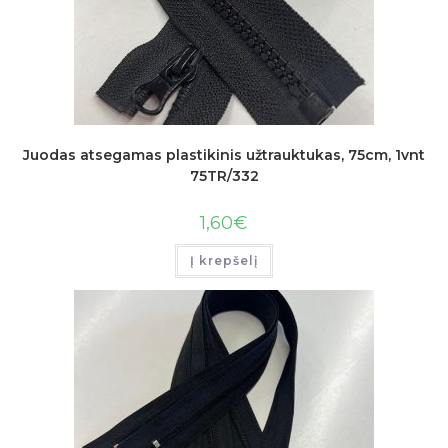
Juodas atsegamas plastikinis užtrauktukas, 75cm, 1vnt
75TR/332
1,60
€
Į krepšelį