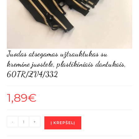
Juodas atsegamas užtrauktukas su
kremine juostele, plastikiniais dantukais,
60TR/ZV4/332
1,89
€
produkto
-
+
Į KREPŠELĮ
kiekis:
Juodas