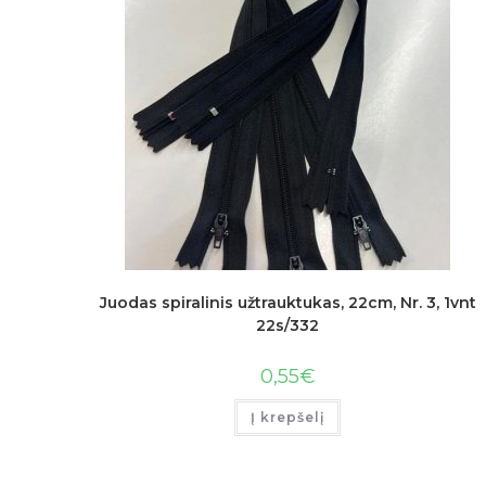
Juodas spiralinis užtrauktukas, 22cm, Nr. 3, 1vnt
22s/332
0,55
€
Į krepšelį