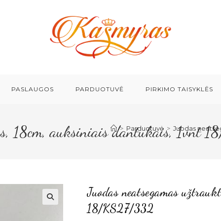
PASLAUGOS
PARDUOTUVĖ
PIRKIMO TAISYKLĖS
s, 18cm, auksiniais dantukais, 1vnt 
>
Parduotuvė
>
Juodas neatseg
Juodas neatsegamas užtraukt
18/KS27/332