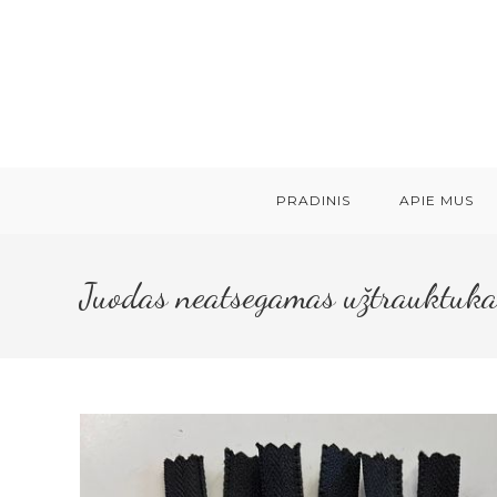
Skip
to
content
PRADINIS
APIE MUS
Juodas neatsegamas užtrauktuka