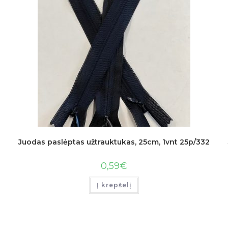
Juodas paslėptas užtrauktukas, 25cm, 1vnt 25p/332
0,59
€
Į krepšelį