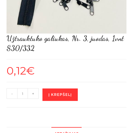
Užtrauktuko galiukas, Nr. 3, juodas, 1vnt
S30/332
0,12
€
produkto
-
+
Į KREPŠELĮ
kiekis:
Užtrauktuko
galiukas,
Nr.
3,