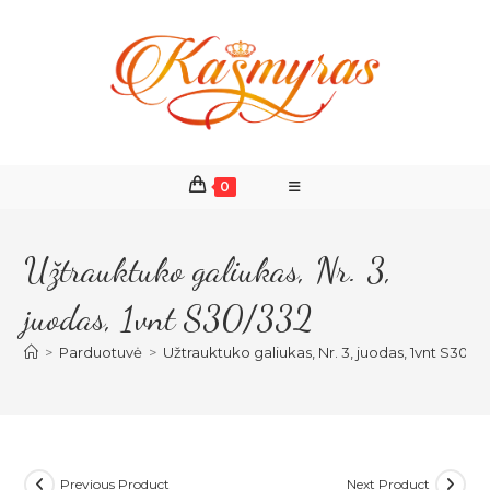
Skip
to
content
0
Užtrauktuko galiukas, Nr. 3,
juodas, 1vnt S30/332
>
Parduotuvė
>
Užtrauktuko galiukas, Nr. 3, juodas, 1vnt S30/3
Previous Product
Next Product