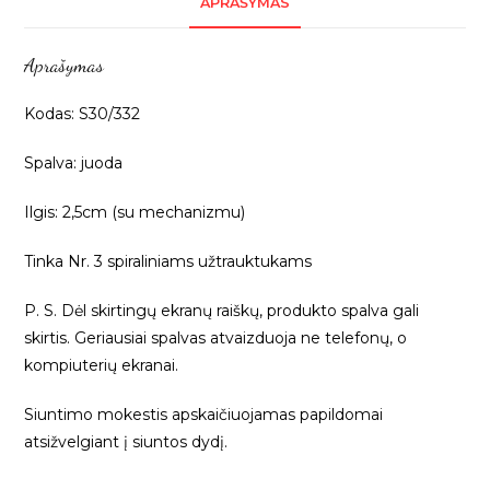
APRAŠYMAS
juodas,
1vnt
Aprašymas
S30/332
Kodas: S30/332
Spalva: juoda
Ilgis: 2,5cm (su mechanizmu)
Tinka Nr. 3 spiraliniams užtrauktukams
P. S. Dėl skirtingų ekranų raiškų, produkto spalva gali
skirtis. Geriausiai spalvas atvaizduoja ne telefonų, o
kompiuterių ekranai.
Siuntimo mokestis apskaičiuojamas papildomai
atsižvelgiant į siuntos dydį.