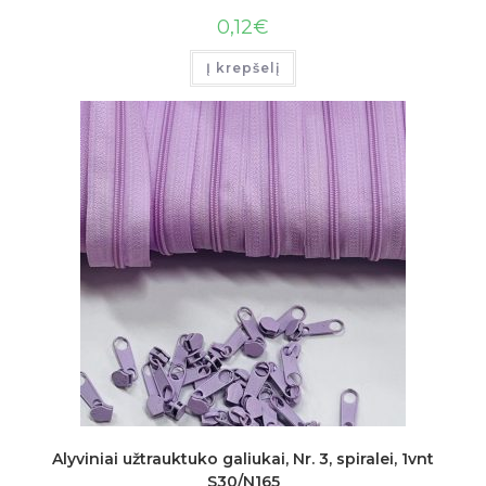
0,12
€
Į krepšelį
Alyviniai užtrauktuko galiukai, Nr. 3, spiralei, 1vnt
S30/N165