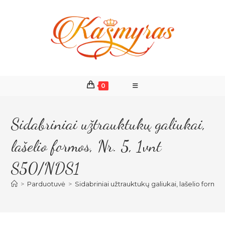
Skip
to
content
0
Sidabriniai užtrauktukų galiukai,
lašelio formos, Nr. 5, 1vnt
S50/NDS1
>
Parduotuvė
>
Sidabriniai užtrauktukų galiukai, lašelio formos