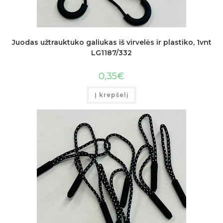
Juodas užtrauktuko galiukas iš virvelės ir plastiko, 1vnt
LG1187/332
0,35
€
Į krepšelį