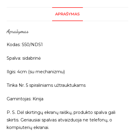
galiukai,
lašelio
APRAŠYMAS
formos,
Nr.
Aprašymas
5,
1vnt
Kodas: S50/NDS1
S50/NDS1
Spalva: sidabrinė
Ilgis: 4cm (su mechanizmu)
Tinka Nr. 5 spiraliniams užtrauktukams
Gamintojas: Kinija
P. S. Dėl skirtingų ekranų raiškų, produkto spalva gali
skirtis. Geriausiai spalvas atvaizduoja ne telefonų, o
kompiuterių ekranai.