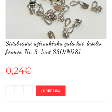
Sidabriniai užtrauktukų galiukai, lašelio
formos, Nr. 5, 1vnt S50/NDS1
0,24
€
produkto
-
+
Į KREPŠELĮ
kiekis:
Sidabriniai
užtrauktukų