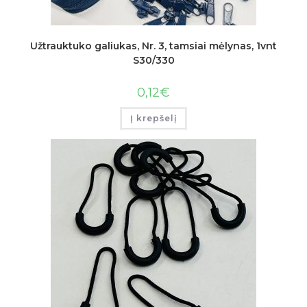
Užtrauktuko galiukas, Nr. 3, tamsiai mėlynas, 1vnt
S30/330
0,12
€
Į krepšelį