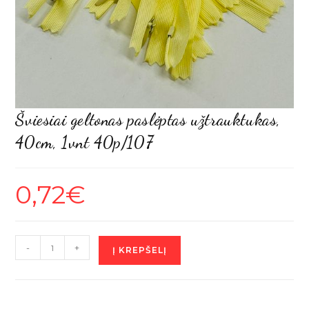
Šviesiai geltonas paslėptas užtrauktukas,
40cm, 1vnt 40p/107
0,72
€
produkto
-
+
Į KREPŠELĮ
kiekis:
Šviesiai
geltonas