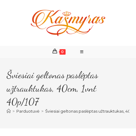
Skip
to
content
0
Šviesiai geltonas paslėptas
užtrauktukas, 40cm, 1vnt
40p/107
>
Parduotuvė
>
Šviesiai geltonas paslėptas užtrauktukas, 40cm