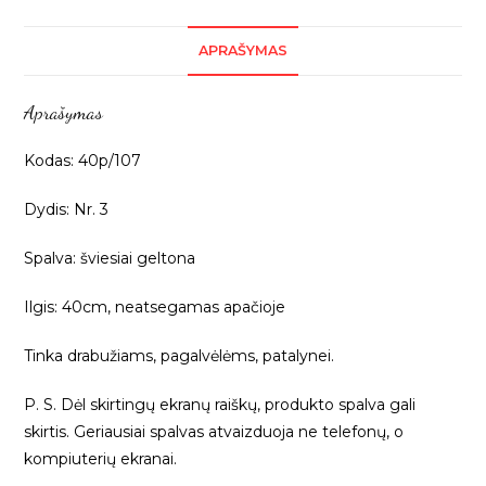
paslėptas
užtrauktukas,
APRAŠYMAS
40cm,
1vnt
Aprašymas
40p/107
Kodas: 40p/107
Dydis: Nr. 3
Spalva: šviesiai geltona
Ilgis: 40cm, neatsegamas apačioje
Tinka drabužiams, pagalvėlėms, patalynei.
P. S. Dėl skirtingų ekranų raiškų, produkto spalva gali
skirtis. Geriausiai spalvas atvaizduoja ne telefonų, o
kompiuterių ekranai.