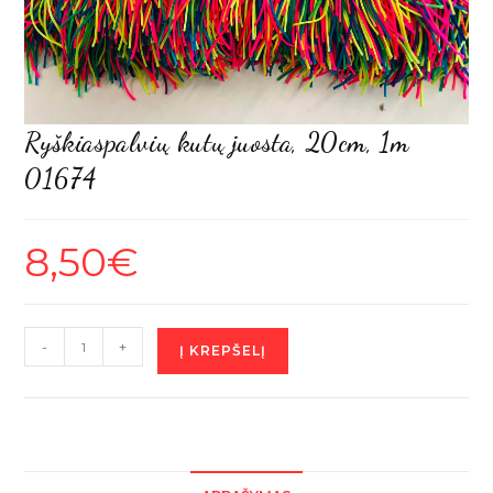
Ryškiaspalvių kutų juosta, 20cm, 1m
01674
8,50
€
produkto
-
+
Į KREPŠELĮ
kiekis:
Ryškiaspalvių
kutų
juosta,
20cm,