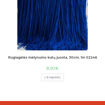
Rugiagėlės mėlynumo kutų juosta, 30cm, 1m 02246
8,90
€
Į krepšelį