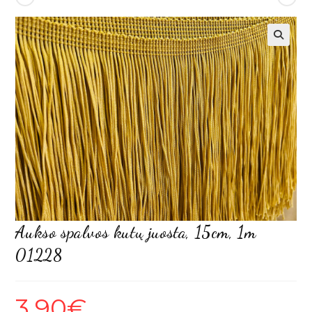
Aukso spalvos kutų juosta, 15cm, 1m
01228
3,90
€