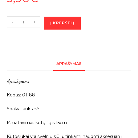
produkto
-
+
Į KREPŠELĮ
kiekis:
Aukso
spalvos
kutų
juosta,
APRAŠYMAS
15cm,
1m
Aprašymas
01228
Kodas: 01188
Spalva: auksinė
Išmatavimai: kutų ilgis 15cm
Kutosiukai yra švelnių siūlų, tinkami naudoti aksesuarų