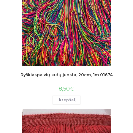
Ryškiaspalvių kutų juosta, 20cm, 1m 01674
8,50
€
Į krepšelį