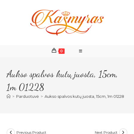
Skip
to
content
0
Aukso spalvos kutų juosta, 15cm,
1m 01228
>
Parduotuvė
>
Aukso spalvos kutų juosta, 15cm, 1m 01228
Previous Product
Next Product