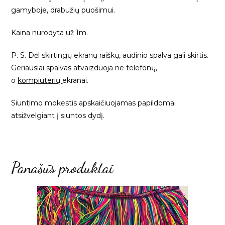
gamyboje, drabužių puošimui.
Kaina nurodyta už 1m.
P. S. Dėl skirtingų ekranų raiškų, audinio spalva gali skirtis.
Geriausiai spalvas atvaizduoja ne telefonų,
o
kompiuterių
ekranai.
Siuntimo mokestis apskaičiuojamas papildomai
atsižvelgiant į siuntos dydį.
Panašūs produktai