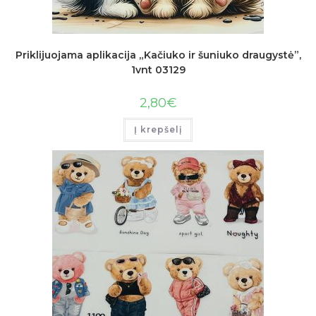
Priklijuojama aplikacija „Kačiuko ir šuniuko draugystė”,
1vnt 03129
2,80
€
Į krepšelį