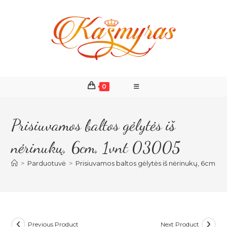
Skip
to
content
0
Prisiuvamos baltos gėlytės iš
nėrinukų, 6cm, 1vnt 03005
>
Parduotuvė
>
Prisiuvamos baltos gėlytės iš nėrinukų, 6cm, 1
Previous Product
Next Product