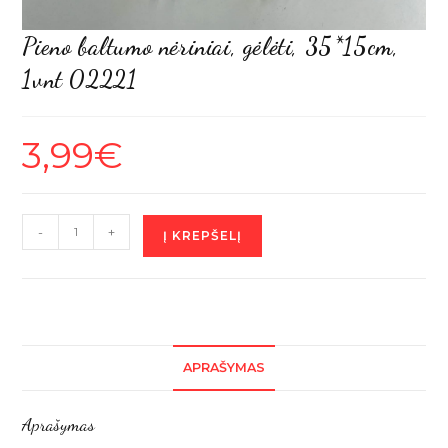
Pieno baltumo nėriniai, gėlėti, 35*15cm,
1vnt 02221
3,99
€
produkto
-
+
Į KREPŠELĮ
kiekis:
Pieno
baltumo
nėriniai,
gėlėti,
APRAŠYMAS
35*15cm,
1vnt
Aprašymas
02221