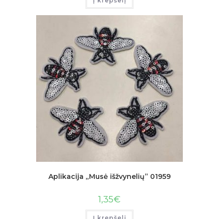
Į krepšelį
Aplikacija „Musė išžvynelių” 01959
1,35
€
Į krepšelį