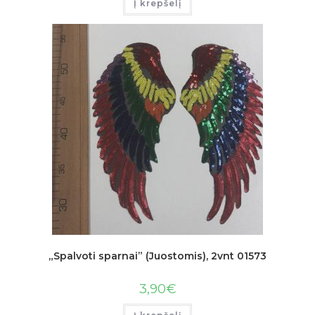
Į krepšelį
„Spalvoti sparnai” (Juostomis), 2vnt 01573
3,90
€