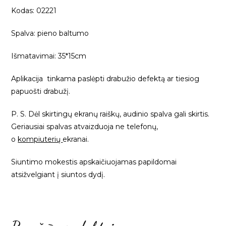
Kodas: 02221
Spalva: pieno baltumo
Išmatavimai: 35*15cm
Aplikacija tinkama paslėpti drabužio defektą ar tiesiog
papuošti drabužį.
P. S. Dėl skirtingų ekranų raiškų, audinio spalva gali skirtis.
Geriausiai spalvas atvaizduoja ne telefonų,
o
kompiuterių
ekranai.
Siuntimo mokestis apskaičiuojamas papildomai
atsižvelgiant į siuntos dydį.