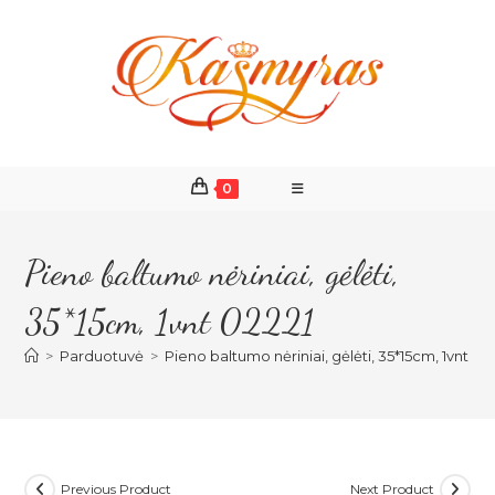
Skip
to
content
0
Pieno baltumo nėriniai, gėlėti,
35*15cm, 1vnt 02221
>
Parduotuvė
>
Pieno baltumo nėriniai, gėlėti, 35*15cm, 1vnt 02
Previous Product
Next Product