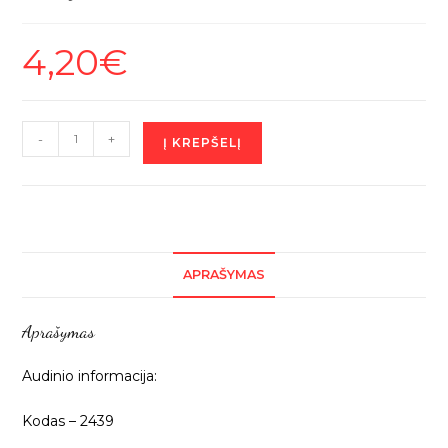
4,20
€
produkto
-
+
Į KREPŠELĮ
kiekis:
Oranžinis
neoninis
tiulis,
1m
APRAŠYMAS
2439
Aprašymas
Audinio informacija:
Kodas – 2439