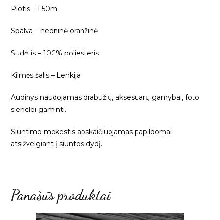
Plotis – 1.50m
Spalva – neoninė oranžinė
Sudėtis – 100% poliesteris
Kilmės šalis – Lenkija
Audinys naudojamas drabužių, aksesuarų gamybai, foto
sienelei gaminti.
Siuntimo mokestis apskaičiuojamas papildomai
atsižvelgiant į siuntos dydį.
Panašūs produktai