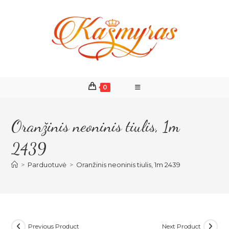
Skip
to
content
0
Oranžinis neoninis tiulis, 1m
2439
>
Parduotuvė
>
Oranžinis neoninis tiulis, 1m 2439
Previous Product
Next Product