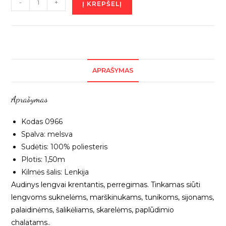
-
+
Į KREPŠELĮ
kiekis:
Melsvas
šifonas,
1m
0966
APRAŠYMAS
Aprašymas
Kodas 0966
Spalva: melsva
Sudėtis: 100% poliesteris
Plotis: 1,50m
Kilmės šalis: Lenkija
Audinys lengvai krentantis, perregimas. Tinkamas siūti
lengvoms suknelėms, marškinukams, tunikoms, sijonams,
palaidinėms, šalikėliams, skarelėms, paplūdimio
chalatams..