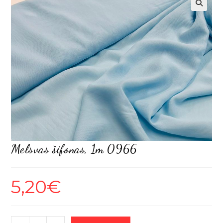
Melsvas šifonas, 1m 0966
5,20
€
produkto