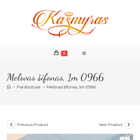
Skip
to
content
0
Melsvas šifonas, 1m 0966
>
Parduotuvė
>
Melsvas šifonas, 1m 0966
Previous Product
Next Product