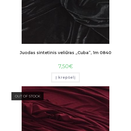
Juodas sintetinis veliūras „Cuba”, 1m 0840
7,50
€
Į krepšelį
OUT OF STOCK