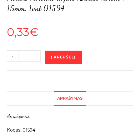
15mm, 1vnt 01594
0,33
€
produkto
-
+
Į KREPŠELĮ
kiekis:
Medinė
violetinė
sagutė
„Baltas
APRAŠYMAS
herbas”,
15mm,
Aprašymas
1vnt
01594
Kodas: 01594