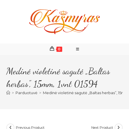
Skip
to
content
0
Medinė violetinė sagutė „Baltas
herbas”, 15mm, 1vnt 01594
>
Parduotuvė
>
Medinė violetinė sagutė „Baltas herbas”, 15mm,
Previous Product
Next Product