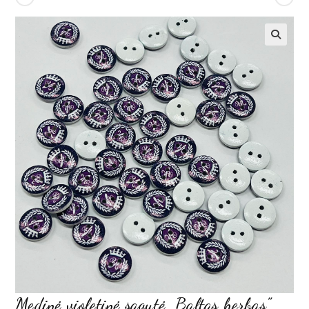
Medinė violetinė sagutė „Baltas herbas”,