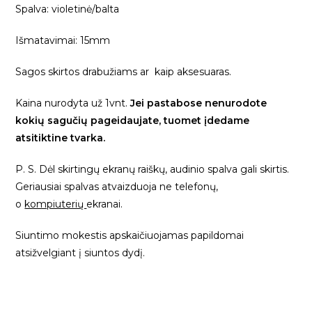
Spalva: violetinė/balta
Išmatavimai: 15mm
Sagos skirtos drabužiams ar kaip aksesuaras.
Kaina nurodyta už 1vnt.
Jei pastabose nenurodote
kokių sagučių pageidaujate, tuomet įdedame
atsitiktine tvarka.
P. S. Dėl skirtingų ekranų raiškų, audinio spalva gali skirtis.
Geriausiai spalvas atvaizduoja ne telefonų,
o
kompiuterių
ekranai.
Siuntimo mokestis apskaičiuojamas papildomai
atsižvelgiant į siuntos dydį.