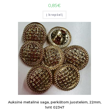
0,85
€
Į krepšelį
Auksinė metalinė saga, perkištom juostelėm, 22mm,
1vnt 02347