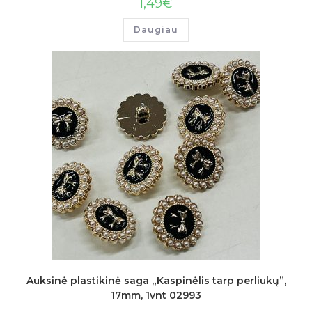
1,49
€
Daugiau
Auksinė plastikinė saga „Kaspinėlis tarp perliukų”,
17mm, 1vnt 02993