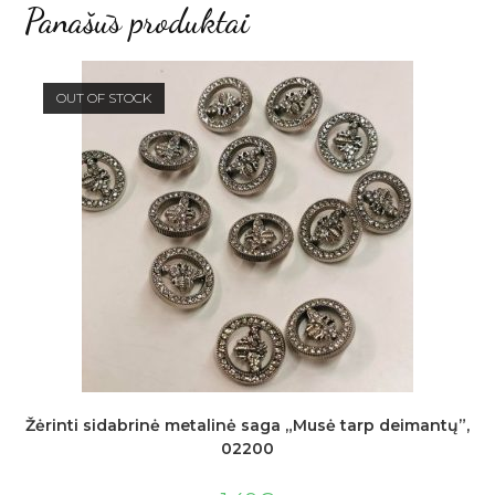
Panašūs produktai
OUT OF STOCK
Žėrinti sidabrinė metalinė saga „Musė tarp deimantų”,
02200