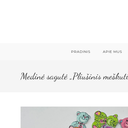
Skip
to
content
PRADINIS
APIE MUS
Medinė sagutė „Pliušinis mešk