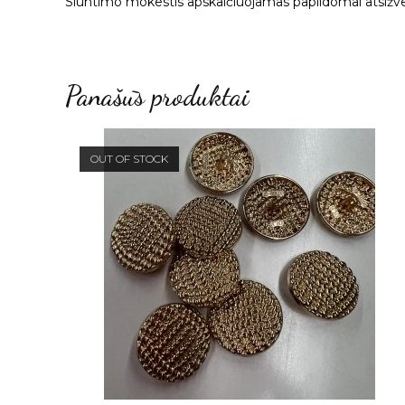
Siuntimo mokestis apskaičiuojamas papildomai atsižvel
Panašūs produktai
OUT OF STOCK