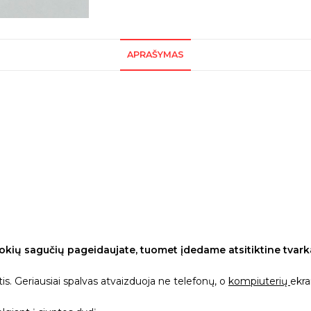
APRAŠYMAS
kių sagučių pageidaujate, tuomet įdedame atsitiktine tvark
rtis. Geriausiai spalvas atvaizduoja ne telefonų, o
kompiuterių
ekra