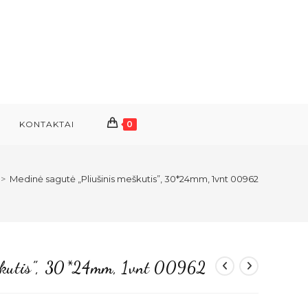
KONTAKTAI
0
>
Medinė sagutė „Pliušinis meškutis”, 30*24mm, 1vnt 00962
eškutis”, 30*24mm, 1vnt 00962