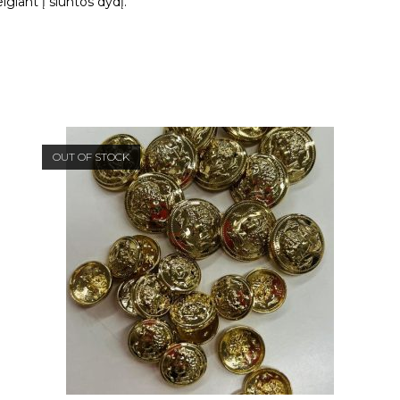
giant į siuntos dydį.
OUT OF STOCK