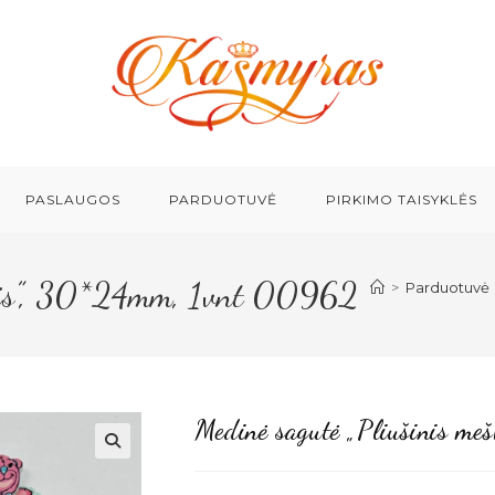
PASLAUGOS
PARDUOTUVĖ
PIRKIMO TAISYKLĖS
utis”, 30*24mm, 1vnt 00962
>
Parduotuvė
Medinė sagutė „Pliušinis m