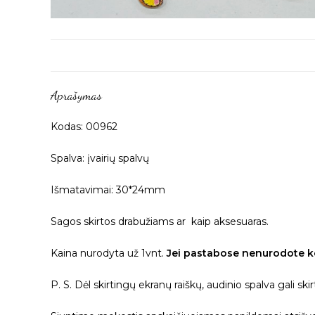
Aprašymas
Kodas: 00962
Spalva: įvairių spalvų
Išmatavimai: 30*24mm
Sagos skirtos drabužiams ar kaip aksesuaras.
Kaina nurodyta už 1vnt.
Jei pastabose nenurodote ko
P. S. Dėl skirtingų ekranų raiškų, audinio spalva gali ski