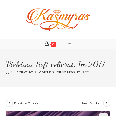
Skip
to
content
0
Violetinis Soft veliūras, 1m 2077
>
Parduotuvė
>
Violetinis Soft veliūras, 1m 2077
Previous Product
Next Product