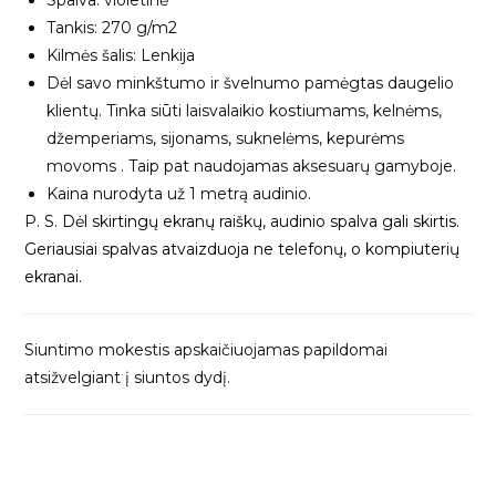
Tankis: 270 g/m2
Kilmės šalis: Lenkija
Dėl savo minkštumo ir švelnumo pamėgtas daugelio
klientų. Tinka siūti laisvalaikio kostiumams, kelnėms,
džemperiams, sijonams, suknelėms, kepurėms
movoms . Taip pat naudojamas aksesuarų gamyboje.
Kaina nurodyta už 1 metrą audinio.
P. S. Dėl skirtingų ekranų raiškų, audinio spalva gali skirtis.
Geriausiai spalvas atvaizduoja ne telefonų, o kompiuterių
ekranai.
Siuntimo mokestis apskaičiuojamas papildomai
atsižvelgiant į siuntos dydį.