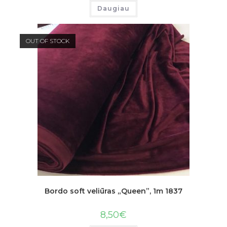
Daugiau
OUT OF STOCK
Bordo soft veliūras „Queen”, 1m 1837
8,50
€