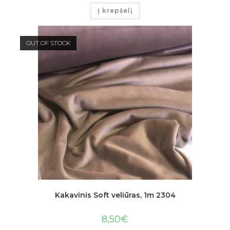
Į krepšelį
OUT OF STOCK
Kakavinis Soft veliūras, 1m 2304
8,50
€