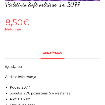
Violetinis Soft veliūras, 1m 2077
8,50
€
Neturime
APRAŠYMAS
Aprašymas
Audinio informacija
Kodas: 2077
Sudėtis: 95% poliesteris, 5% elastanas
Plotis: 1.60m
Spalva: violetinė