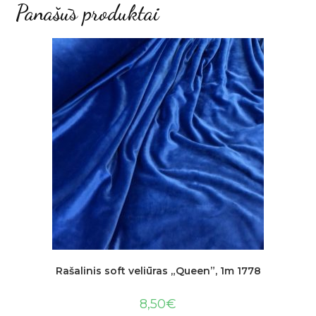
Panašūs produktai
Rašalinis soft veliūras „Queen”, 1m 1778
8,50
€