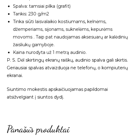
Spalva: tamsiai pilka (grafit)
Tankis: 230 g/m2
Tinka siūti laisvalaikio kostiumams, kelnėms,
džemperiams, sijonams, suknelėms, kepurėms
movoms . Taip pat naudojamas aksesuarų ar kalėdinių
žaisliukų gamyboje.
Kaina nurodyta už 1 metrą audinio.
P. S. Dėl skirtingų ekranų raiškų, audinio spalva gali skirtis.
Geriausiai spalvas atvaizduoja ne telefonų, o kompiuterių
ekranai.
Siuntimo mokestis apskaičiuojamas papildomai
atsižvelgiant į siuntos dydį.
Panašūs produktai