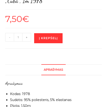
„Cuba”, 1m 1978
7,50
€
produkto
-
+
Į KREPŠELĮ
kiekis:
Tamsiai
pilkas
(grafit)
sintetinis
APRAŠYMAS
veliūras
"Cuba",
Aprašymas
1m
1978
Kodas: 1978
Sudėtis: 95% poliesteris, 5% elastanas
Plotis: 1,50m