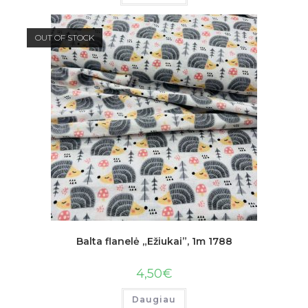
OUT OF STOCK
Balta flanelė „Ežiukai”, 1m 1788
4,50
€
Daugiau