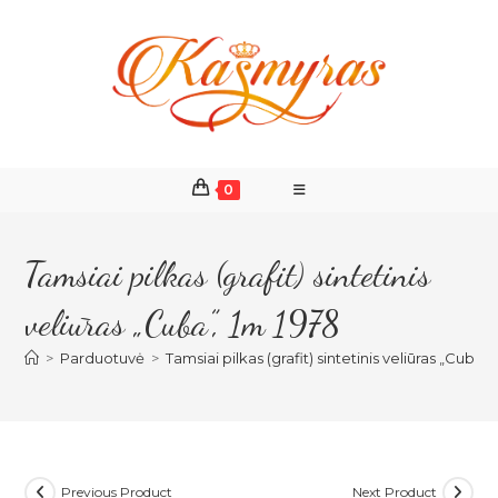
Skip
to
content
0
Tamsiai pilkas (grafit) sintetinis
veliūras „Cuba”, 1m 1978
>
Parduotuvė
>
Tamsiai pilkas (grafit) sintetinis veliūras „Cuba”,
Previous Product
Next Product