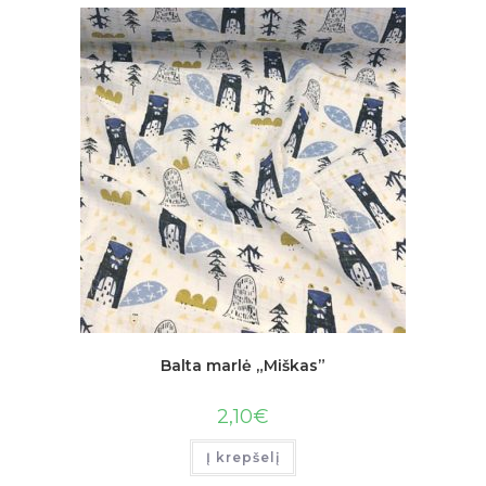
Balta marlė „Miškas”
2,10
€
Į krepšelį