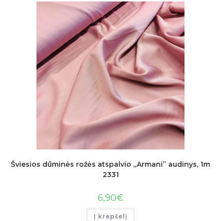
Šviesios dūminės rožės atspalvio „Armani” audinys, 1m
2331
6,90
€
Į krepšelį