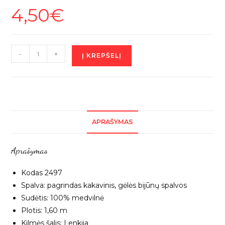
4,50
€
produkto
-
+
Į KREPŠELĮ
kiekis:
Šviesiai
ruda
medvilnė
"Bijūnai",
APRAŠYMAS
1m
2497
Aprašymas
Kodas 2497
Spalva: pagrindas kakavinis, gėlės bijūnų spalvos
Sudėtis: 100% medvilnė
Plotis: 1,60 m
Kilmės šalis: Lenkija