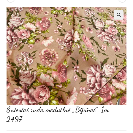
Šviesiai ruda medvilnė „Bijūnai”, 1m
2497