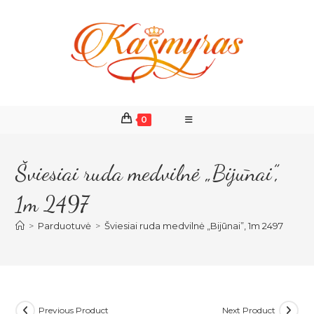
Skip
to
content
0
Šviesiai ruda medvilnė „Bijūnai”,
1m 2497
>
Parduotuvė
>
Šviesiai ruda medvilnė „Bijūnai”, 1m 2497
Previous Product
Next Product