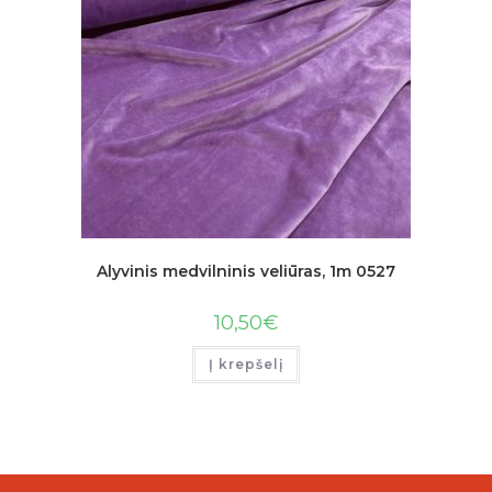
Alyvinis medvilninis veliūras, 1m 0527
10,50
€
Į krepšelį