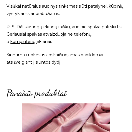
Visiškai natūralus audinys tinkamas siūti patalynei, kūdinių
vystyklams ar drabužiams.
P. S. Dėl skirtingų ekranų raiškų, audinio spalva gali skirtis.
Geriausiai spalvas atvaizduoja ne telefonų,
o
kompiuterių
ekranai.
Siuntimo mokestis apskaičiuojamas papildomai
atsižvelgiant į siuntos dydį.
Panašūs produktai