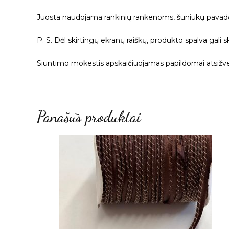
Juosta naudojama rankinių rankenoms, šuniukų pavad
P. S. Dėl skirtingų ekranų raiškų, produkto spalva gali s
Siuntimo mokestis apskaičiuojamas papildomai atsižvel
Panašūs produktai