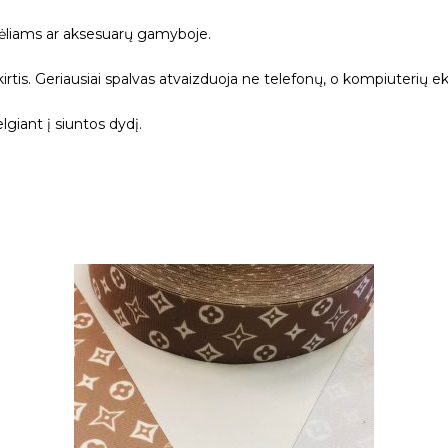
ėliams ar aksesuarų gamyboje.
kirtis. Geriausiai spalvas atvaizduoja ne telefonų, o kompiuterių ek
giant į siuntos dydį.