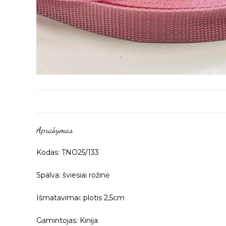
Aprašymas
Kodas: TNO25/133
Spalva: šviesiai rožinė
Išmatavimai: plotis 2,5cm
Gamintojas: Kinija