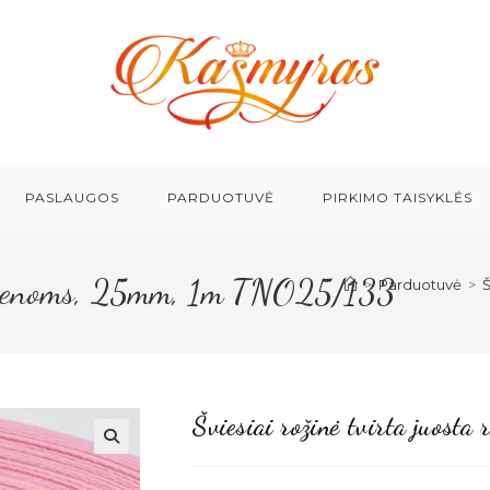
PASLAUGOS
PARDUOTUVĖ
PIRKIMO TAISYKLĖS
rankenoms, 25mm, 1m TNO25/133
>
Parduotuvė
>
Š
Šviesiai rožinė tvirta juo