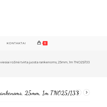
KONTAKTAI
0
viesiai rožinė tvirta juosta rankenoms, 25mm, 1m TNO25/133
sta rankenoms, 25mm, 1m TNO25/133