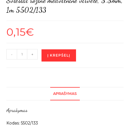
Šviesiai rožinė medvilninė virvelė, 5.5mm,
🔍
1m 5502/133
0,15
€
produkto
-
+
Į KREPŠELĮ
kiekis:
Šviesiai
rožinė
medvilninė
virvelė,
APRAŠYMAS
5.5mm,
1m
Aprašymas
5502/133
Kodas: 5502/133