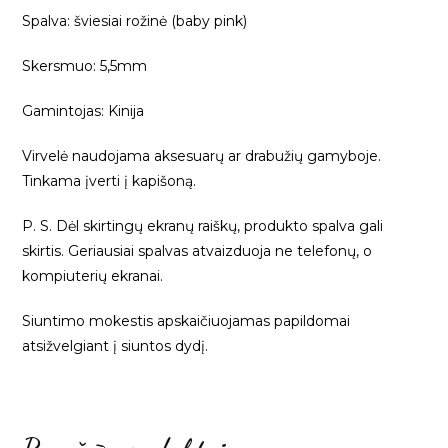
Spalva: šviesiai rožinė (baby pink)
Skersmuo: 5,5mm
Gamintojas: Kinija
Virvelė naudojama aksesuarų ar drabužių gamyboje.
Tinkama įverti į kapišoną.
P. S. Dėl skirtingų ekranų raiškų, produkto spalva gali
skirtis. Geriausiai spalvas atvaizduoja ne telefonų, o
kompiuterių ekranai.
Siuntimo mokestis apskaičiuojamas papildomai
atsižvelgiant į siuntos dydį.