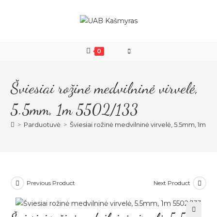
Skip
to
content
0
Šviesiai rožinė medvilninė virvelė,
5.5mm, 1m 5502/133
>
Parduotuvė
>
Šviesiai rožinė medvilninė virvelė, 5.5mm, 1m 55
Previous Product
Next Product