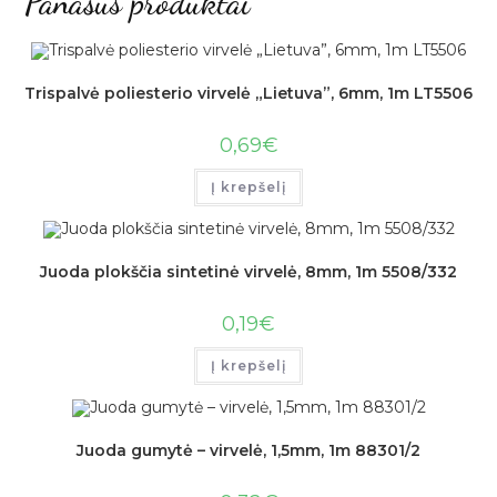
Panašūs produktai
Trispalvė poliesterio virvelė „Lietuva”, 6mm, 1m LT5506
0,69
€
Į krepšelį
Juoda plokščia sintetinė virvelė, 8mm, 1m 5508/332
0,19
€
Į krepšelį
Juoda gumytė – virvelė, 1,5mm, 1m 88301/2