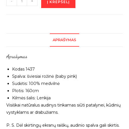
-
+
Į KREPŠELĮ
kiekis:
Šviesiai
rožinė
medvilnė,
1m
APRAŠYMAS
1437
Aprašymas
Kodas 1437
Spalva: šviesiai rožinė (baby pink)
Sudėtis: 100% medvilnė
Plotis: 160cm
Kilmės šalis: Lenkija
Visiškai natūralus audinys tinkamas siūti patalynei, kūdinių
vystyklams ar drabužiams.
P. S. Dėl skirtingų ekranų raiškų, audinio spalva gali skirtis.