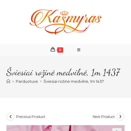
Skip
to
content
0
Šviesiai rožinė medvilnė, 1m 1437
>
Parduotuvė
>
Šviesiai rožinė medvilnė, 1m 1437
Previous Product
Next Product