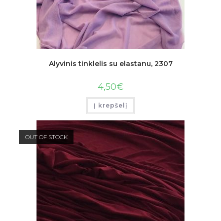
Alyvinis tinklelis su elastanu, 2307
4,50
€
Į krepšelį
OUT OF STOCK