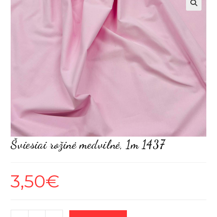
Šviesiai rožinė medvilnė, 1m 1437
3,50
€
produkto