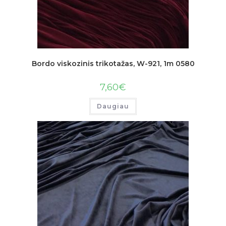
Bordo viskozinis trikotažas, W-921, 1m 0580
7,60
€
Daugiau