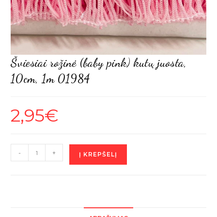
Šviesiai rožinė (baby pink) kutų juosta,
10cm, 1m 01984
2,95
€
produkto
-
+
Į KREPŠELĮ
kiekis:
Šviesiai
rožinė
(baby
pink)