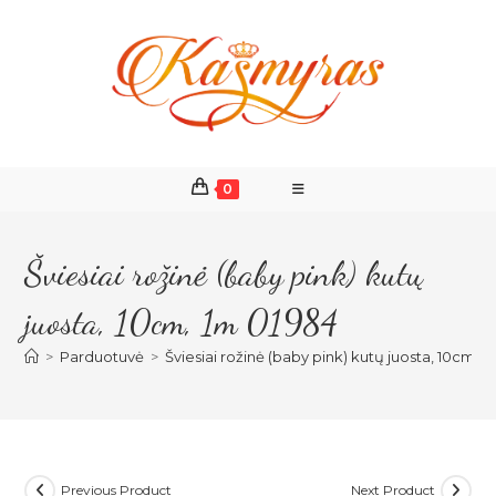
Skip
to
content
0
Šviesiai rožinė (baby pink) kutų
juosta, 10cm, 1m 01984
>
Parduotuvė
>
Šviesiai rožinė (baby pink) kutų juosta, 10cm, 
Previous Product
Next Product