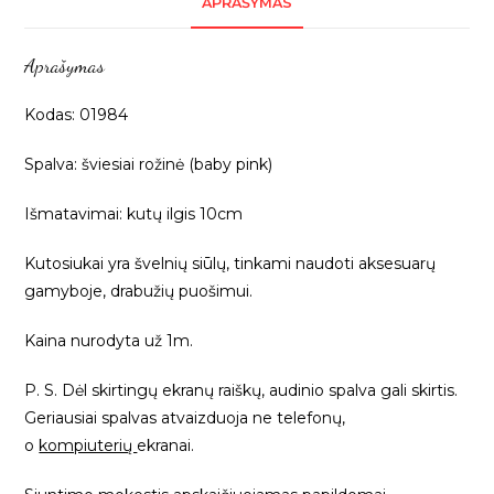
APRAŠYMAS
kutų
juosta,
Aprašymas
10cm,
1m
Kodas: 01984
01984
Spalva: šviesiai rožinė (baby pink)
Išmatavimai: kutų ilgis 10cm
Kutosiukai yra švelnių siūlų, tinkami naudoti aksesuarų
gamyboje, drabužių puošimui.
Kaina nurodyta už 1m.
P. S. Dėl skirtingų ekranų raiškų, audinio spalva gali skirtis.
Geriausiai spalvas atvaizduoja ne telefonų,
o
kompiuterių
ekranai.