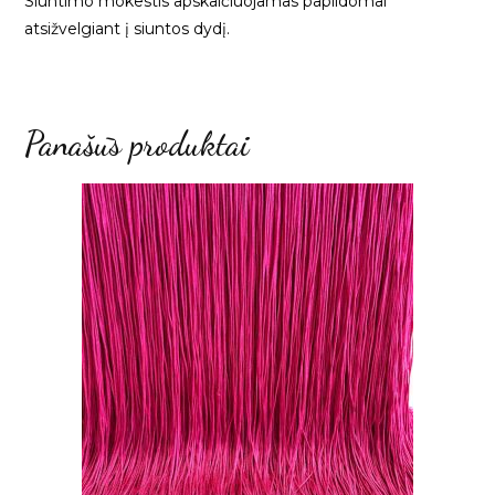
Siuntimo mokestis apskaičiuojamas papildomai
atsižvelgiant į siuntos dydį.
Panašūs produktai