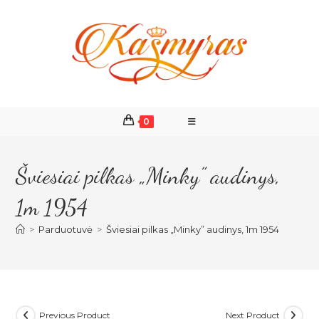
Skip
to
content
0
Šviesiai pilkas „Minky” audinys,
1m 1954
>
Parduotuvė
>
Šviesiai pilkas „Minky” audinys, 1m 1954
Previous Product
Next Product