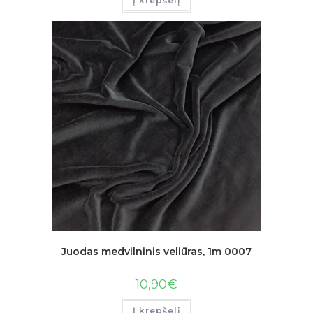
Į krepšelį
Juodas medvilninis veliūras, 1m 0007
10,90
€
Į krepšelį