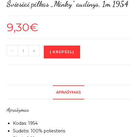
Šviesiai pilkas „Minky” audinys, 1m 1954
9,30
€
produkto
-
+
Į KREPŠELĮ
kiekis:
Šviesiai
pilkas
"Minky"
audinys,
APRAŠYMAS
1m
1954
Aprašymas
Kodas: 1954
Sudėtis: 100% poliesteris