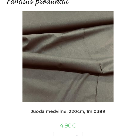
Panašūs produktai
Juoda medvilnė, 220cm, 1m 0389
4,90
€