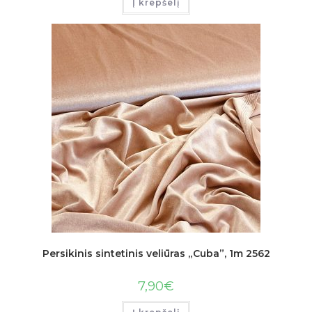
Į krepšelį
Persikinis sintetinis veliūras „Cuba”, 1m 2562
7,90
€