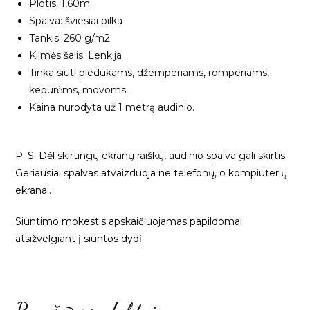
Plotis: 1,60m
Spalva: šviesiai pilka
Tankis: 260 g/m2
Kilmės šalis: Lenkija
Tinka siūti pledukams, džemperiams, romperiams,
kepurėms, movoms..
Kaina nurodyta už 1 metrą audinio.
P. S. Dėl skirtingų ekranų raiškų, audinio spalva gali skirtis.
Geriausiai spalvas atvaizduoja ne telefonų, o kompiuterių
ekranai.
Siuntimo mokestis apskaičiuojamas papildomai
atsižvelgiant į siuntos dydį.