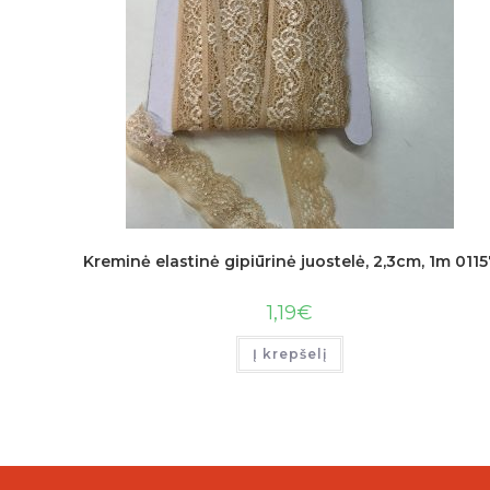
Kreminė elastinė gipiūrinė juostelė, 2,3cm, 1m 0115
1,19
€
Į krepšelį