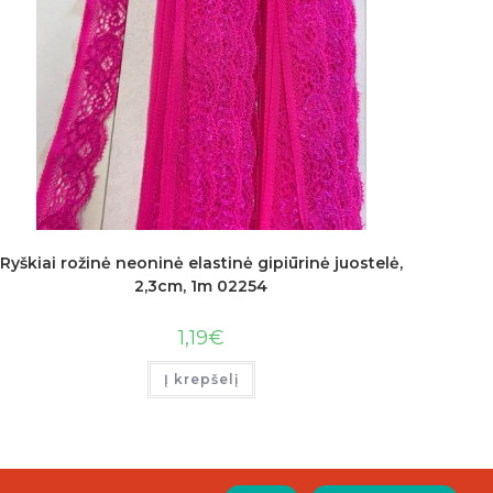
Ryškiai rožinė neoninė elastinė gipiūrinė juostelė,
2,3cm, 1m 02254
1,19
€
Į krepšelį