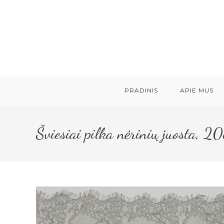
Skip
to
content
PRADINIS
APIE MUS
Šviesiai pilka nėrinių juosta, 2