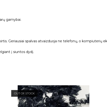
uarų gamybai.
kirtis. Geriausiai spalvas atvaizduoja ne telefonų, o kompiuterių ek
giant į siuntos dydį.
OUT OF STOCK