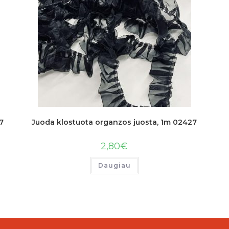
7
Juoda klostuota organzos juosta, 1m 02427
2,80
€
Daugiau