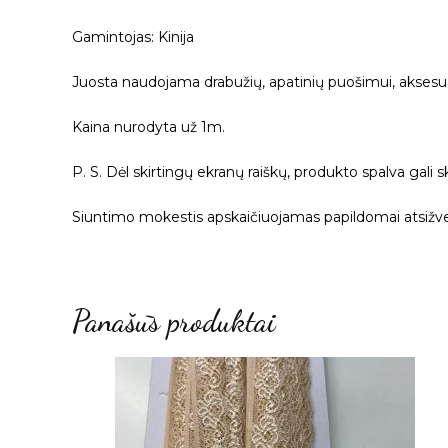
Gamintojas: Kinija
Juosta naudojama drabužių, apatinių puošimui, akses
Kaina nurodyta už 1m.
P. S. Dėl skirtingų ekranų raiškų, produkto spalva gali s
Siuntimo mokestis apskaičiuojamas papildomai atsižvel
Panašūs produktai