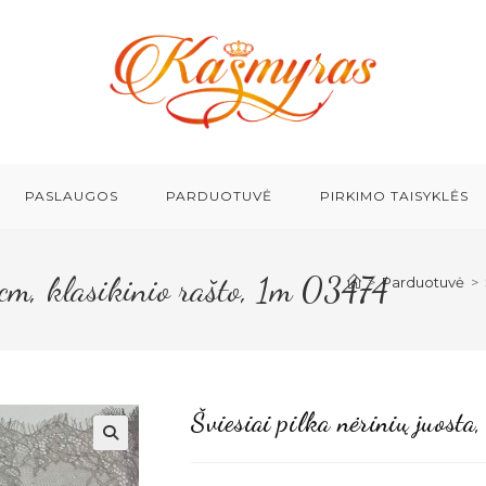
PASLAUGOS
PARDUOTUVĖ
PIRKIMO TAISYKLĖS
0cm, klasikinio rašto, 1m 03474
>
Parduotuvė
>
Šviesiai pilka nėrinių juost