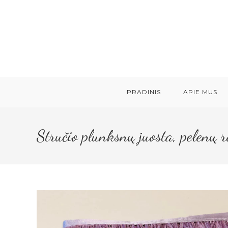
Skip
to
content
PRADINIS
APIE MUS
Stručio plunksnų juosta, pelenų