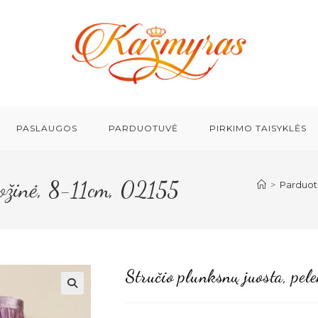
PASLAUGOS
PARDUOTUVĖ
PIRKIMO TAISYKLĖS
 rožinė, 8-11cm, 02155
>
Parduot
Stručio plunksnų juosta, pe