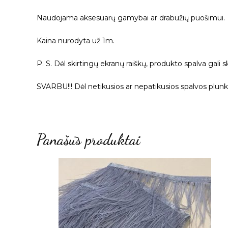
Naudojama aksesuarų gamybai ar drabužių puošimui.
Kaina nurodyta už 1m.
P. S. Dėl skirtingų ekranų raiškų, produkto spalva gali s
SVARBU!!! Dėl netikusios ar nepatikusios spalvos plun
Panašūs produktai