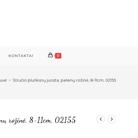
KONTAKTAI
0
uvė
>
Stručio plunksnų juosta, pelenų rožinė, 8-11cm, 02155
lenų rožinė, 8-11cm, 02155