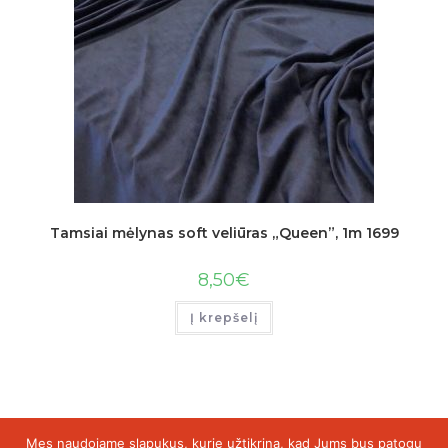
Tamsiai mėlynas soft veliūras „Queen”, 1m 1699
8,50
€
Į krepšelį
Mes naudojame slapukus, kurie užtikrina, kad Jums bus patogu