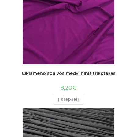
Ciklameno spalvos medvilninis trikotažas
8,20
€
Į krepšelį