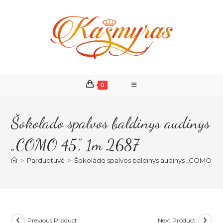
Skip
to
content
0
Šokolado spalvos baldinys audinys
„COMO 45”, 1m 2687
>
Parduotuvė
>
Šokolado spalvos baldinys audinys „COMO 45”
Previous Product
Next Product