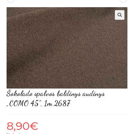
Šokolado spalvos baldinys audinys
„COMO 45”, 1m 2687
8,90
€