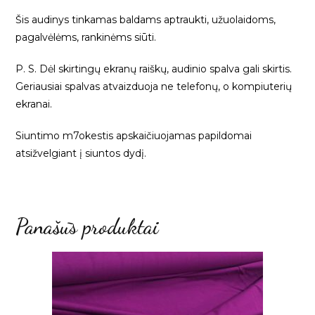
Šis audinys tinkamas baldams aptraukti, užuolaidoms,
pagalvėlėms, rankinėms siūti.
P. S. Dėl skirtingų ekranų raiškų, audinio spalva gali skirtis.
Geriausiai spalvas atvaizduoja ne telefonų, o kompiuterių
ekranai.
Siuntimo m7okestis apskaičiuojamas papildomai
atsižvelgiant į siuntos dydį.
Panašūs produktai