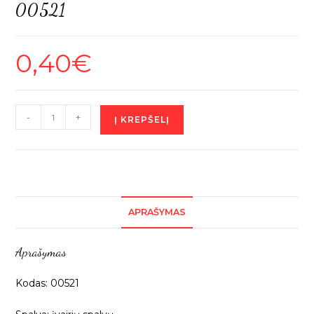
00521
0,40
€
produkto
-
+
Į KREPŠELĮ
kiekis:
Siuvinėta
aplikacija
„Gėlytė”,
3cm,
APRAŠYMAS
1vnt
00521
Aprašymas
Kodas: 00521