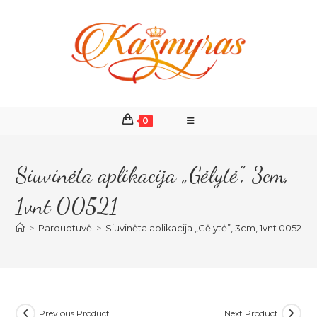
Skip
to
content
0
Siuvinėta aplikacija „Gėlytė”, 3cm,
1vnt 00521
>
Parduotuvė
>
Siuvinėta aplikacija „Gėlytė”, 3cm, 1vnt 00521
Previous Product
Next Product