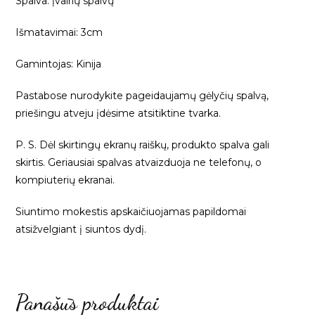
Spalva: įvairių spalvų
Išmatavimai: 3cm
Gamintojas: Kinija
Pastabose nurodykite pageidaujamų gėlyčių spalvą,
priešingu atveju įdėsime atsitiktine tvarka.
P. S. Dėl skirtingų ekranų raiškų, produkto spalva gali
skirtis. Geriausiai spalvas atvaizduoja ne telefonų, o
kompiuterių ekranai.
Siuntimo mokestis apskaičiuojamas papildomai
atsižvelgiant į siuntos dydį.
Panašūs produktai