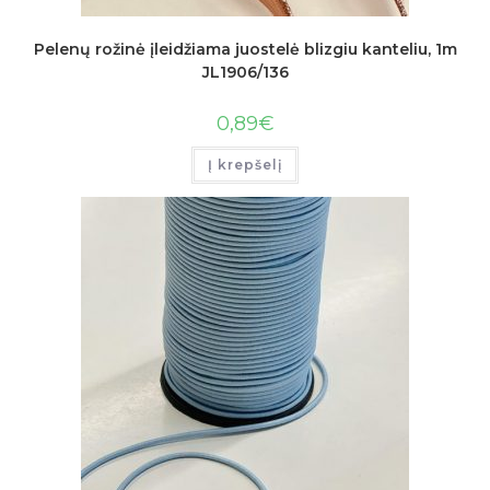
Pelenų rožinė įleidžiama juostelė blizgiu kanteliu, 1m
JL1906/136
0,89
€
Į krepšelį