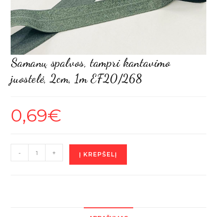
Samanų spalvos, tampri kantavimo
juostelė, 2cm, 1m EF20/268
0,69
€
produkto
-
+
Į KREPŠELĮ
kiekis:
Samanų
spalvos,
tampri
kantavimo