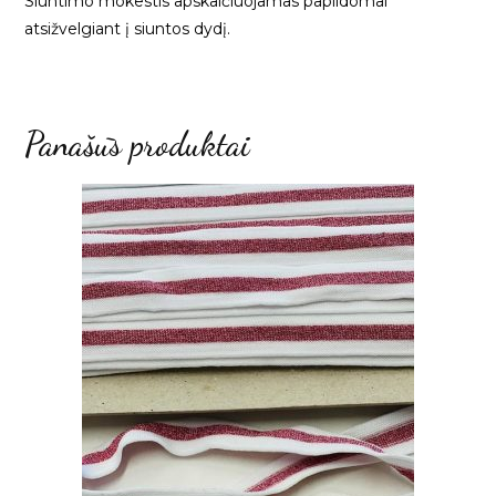
Siuntimo mokestis apskaičiuojamas papildomai
atsižvelgiant į siuntos dydį.
Panašūs produktai