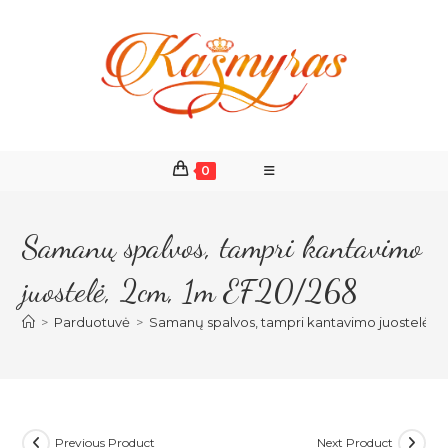
Skip
to
content
0
Samanų spalvos, tampri kantavimo
juostelė, 2cm, 1m EF20/268
>
Parduotuvė
>
Samanų spalvos, tampri kantavimo juostelė, 
Previous Product
Next Product