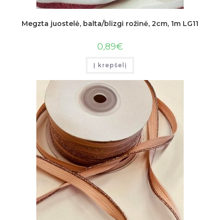
Megzta juostelė, balta/blizgi rožinė, 2cm, 1m LG11
0,89
€
Į krepšelį