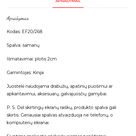
APRAŠYMAS
juostelė,
2cm,
Aprašymas
1m
EF20/268
Kodas: EF20/268
Spalva: samanų
Išmatavimai: plotis 2cm
Gamintojas: Kinija
Juostelė naudojama drabužių, apatinių puošimui ar
apkantavimui, aksesuarų, galvajuosčių gamybai.
P. S. Dėl skirtingų ekranų raiškų, produkto spalva gali
skirtis. Geriausiai spalvas atvaizduoja ne telefonų, o
kompiuterių ekranai.