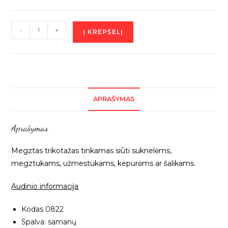
produkto
-
+
Į KREPŠELĮ
kiekis:
Samanų
spalvos
megztas
"Gauruotasis"
APRAŠYMAS
trikotažas,
0822
Aprašymas
Megztas trikotažas tinkamas siūti suknelėms,
megztukams, užmestukams, kepurėms ar šalikams.
Audinio informacija
Kodas 0822
Spalva: samanų