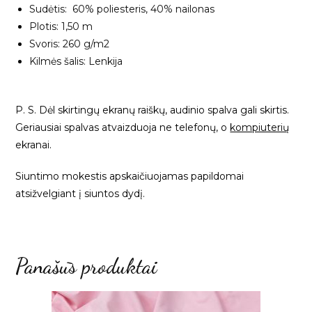
Sudėtis: 60% poliesteris, 40% nailonas
Plotis: 1,50 m
Svoris: 260 g/m2
Kilmės šalis: Lenkija
P. S. Dėl skirtingų ekranų raiškų, audinio spalva gali skirtis.
Geriausiai spalvas atvaizduoja ne telefonų, o
kompiuterių
ekranai.
Siuntimo mokestis apskaičiuojamas papildomai
atsižvelgiant į siuntos dydį.
Panašūs produktai