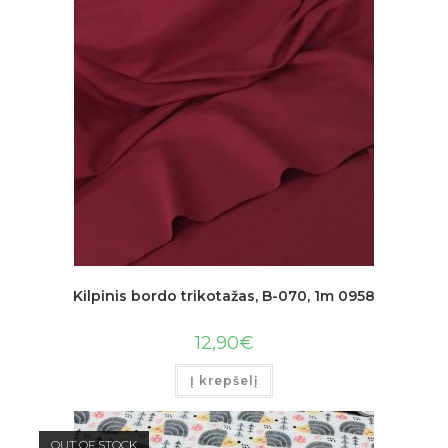
Kilpinis bordo trikotažas, B-070, 1m 0958
12,90
€
Į krepšelį
OUT OF STOCK