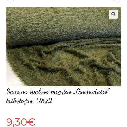
Samanų spalvos megztas „Gauruotasis”
trikotažas, 0822
9,30
€