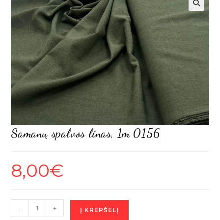
Samanų spalvos linas, 1m 0156
8,00
€
produkto
-
+
Į KREPŠELĮ
kiekis: