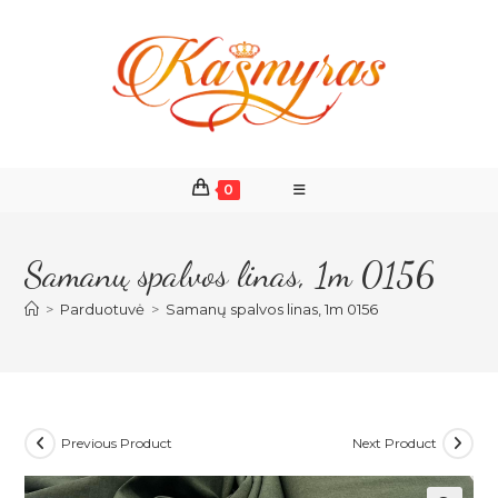
Skip
to
content
0
Samanų spalvos linas, 1m 0156
>
Parduotuvė
>
Samanų spalvos linas, 1m 0156
Previous Product
Next Product