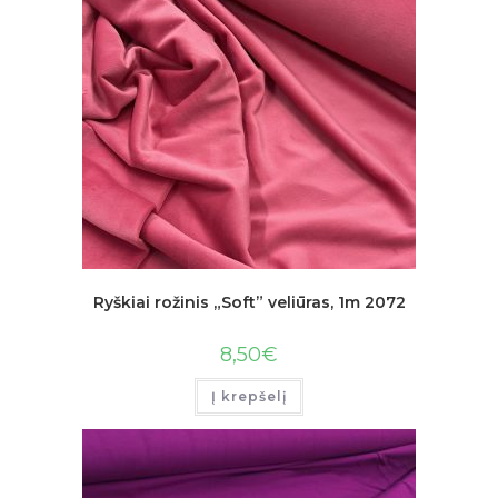
Ryškiai rožinis „Soft” veliūras, 1m 2072
8,50
€
Į krepšelį