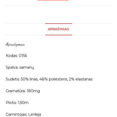
Samanų
spalvos
linas,
1m
APRAŠYMAS
0156
Aprašymas
Kodas: 0156
Spalva: samanų
Sudėtis: 50% linas, 48% poliesteris, 2% elastanas
Gramatūra: 180mg
Plotis: 1,50m
Gamintojas: Lenkija