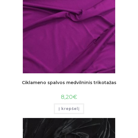
Ciklameno spalvos medvilninis trikotažas
8,20
€
Į krepšelį