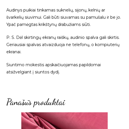
Audinys puikiai tinkamas suknelių, sijonų, kelnių ar
švarkelių siuvimui. Gali būti siuvamas su pamušalu ir be jo.
Ypač pamėgtas krikštynų drabužiams siūti.
P. S. Dėl skirtingų ekranų raiškų, audinio spalva gali skirtis.
Geriausiai spalvas atvaizduoja ne telefonų, o kompiuterių
ekranai.
Siuntimo mokestis apskaičiuojamas papildomai
atsižvelgiant į siuntos dydį.
Panašūs produktai