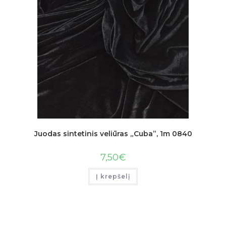
Juodas sintetinis veliūras „Cuba”, 1m 0840
7,50
€
Į krepšelį