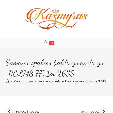
Skip
to
content
0
Samanų spalvos baldinys audinys
„HOLMS 77”, 1m 2635
>
Parduotuvė
>
Samanų spalvos baldinys audinys „HOLMS 77”,
Previous Product
Next Product