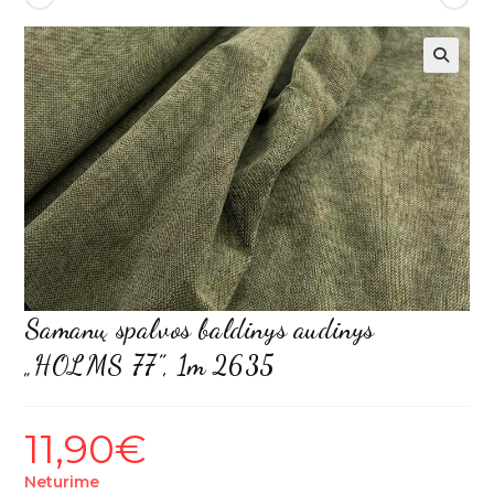
Samanų spalvos baldinys audinys
„HOLMS 77”, 1m 2635
11,90
€
Neturime