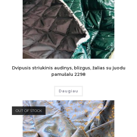
Dvipusis striukinis audinys, blizgus, žalias su juodu
pamušalu 2298
Daugiau
OUT OF STOCK