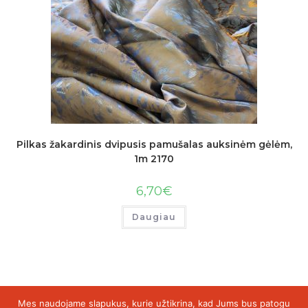
Pilkas žakardinis dvipusis pamušalas auksinėm gėlėm,
1m 2170
6,70
€
Daugiau
Mes naudojame slapukus, kurie užtikrina, kad Jums bus patogu