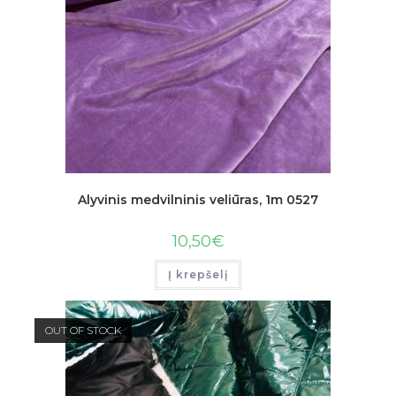
Alyvinis medvilninis veliūras, 1m 0527
10,50
€
Į krepšelį
OUT OF STOCK