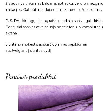
Šis audinys tinkamas baldams aptraukti, veliūro mezginio
imitacijos. Gali būti naudojamas naktinėms užuolaidoms.
P. S. Dėl skirtingų ekranų raiškų, audinio spalva gali skirtis.
Geriausiai spalvas atvaizduoja ne telefonų, o kompiuterių
ekranai.
Siuntimo mokestis apskaičiuojamas papildomai
atsižvelgiant į siuntos dydį.
Panašūs produktai