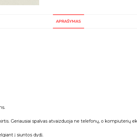
APRAŠYMAS
ms.
kirtis. Geriausiai spalvas atvaizduoja ne telefonų, o kompiuterių ek
giant į siuntos dydį.