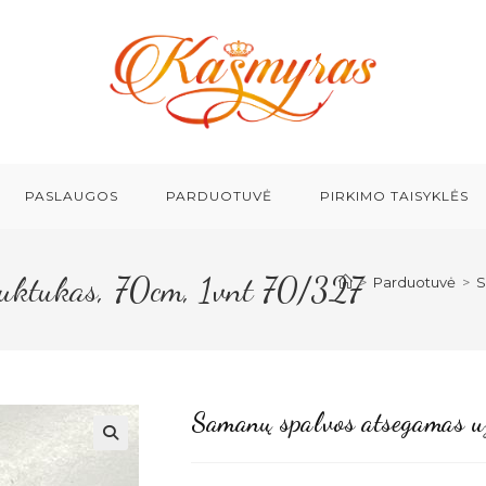
PASLAUGOS
PARDUOTUVĖ
PIRKIMO TAISYKLĖS
auktukas, 70cm, 1vnt 70/327
>
Parduotuvė
>
S
Samanų spalvos atsegamas u