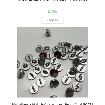
Auksinė saga, 25mm, raižyta, 1vnt 02295
1,19
€
Į krepšelį
Metalinės sidabrinės sagutės, 8mm, 1vnt 50751