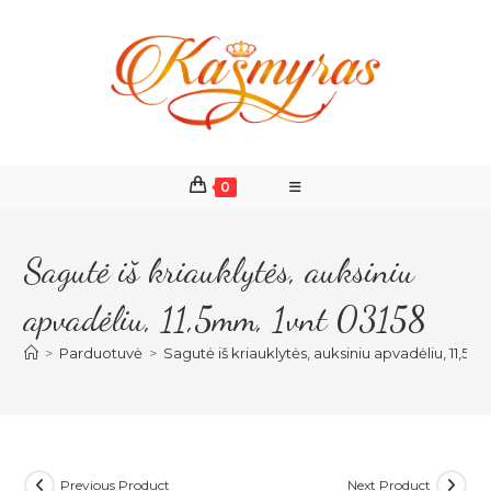
Skip
to
content
0
Sagutė iš kriauklytės, auksiniu
apvadėliu, 11,5mm, 1vnt 03158
>
Parduotuvė
>
Sagutė iš kriauklytės, auksiniu apvadėliu, 11,5m
Previous Product
Next Product