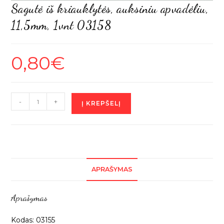
Sagutė iš kriauklytės, auksiniu apvadėliu,
11,5mm, 1vnt 03158
0,80
€
produkto
-
+
Į KREPŠELĮ
kiekis:
Sagutė
iš
kriauklytės,
auksiniu
APRAŠYMAS
apvadėliu,
11,5mm,
Aprašymas
1vnt
03158
Kodas: 03155