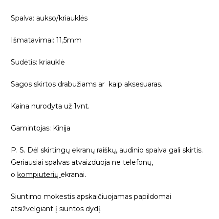
Spalva: aukso/kriauklės
Išmatavimai: 11,5mm
Sudėtis: kriauklė
Sagos skirtos drabužiams ar kaip aksesuaras.
Kaina nurodyta už 1vnt.
Gamintojas: Kinija
P. S. Dėl skirtingų ekranų raiškų, audinio spalva gali skirtis.
Geriausiai spalvas atvaizduoja ne telefonų,
o
kompiuterių
ekranai.
Siuntimo mokestis apskaičiuojamas papildomai
atsižvelgiant į siuntos dydį.