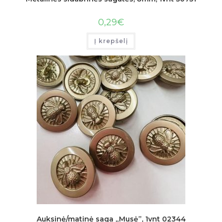
0,29
€
Į krepšelį
Auksinė/matinė saga „Musė”, 1vnt 02344