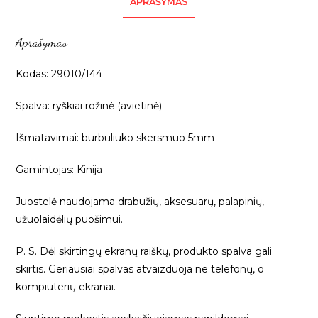
APRAŠYMAS
juostelė,
5mm,
Aprašymas
1m
29010/144
Kodas: 29010/144
Spalva: ryškiai rožinė (avietinė)
Išmatavimai: burbuliuko skersmuo 5mm
Gamintojas: Kinija
Juostelė naudojama drabužių, aksesuarų, palapinių,
užuolaidėlių puošimui.
P. S. Dėl skirtingų ekranų raiškų, produkto spalva gali
skirtis. Geriausiai spalvas atvaizduoja ne telefonų, o
kompiuterių ekranai.