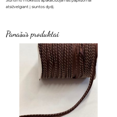
Siuntimo mokestis apskaičiuojamas papildomai
atsižvelgiant į siuntos dydį.
Panašūs produktai