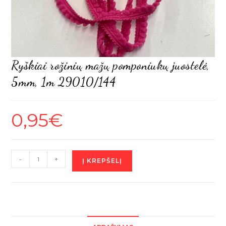
Ryškiai rožinių mažų pomponiukų juostelė,
5mm, 1m 29010/144
0,95
€
produkto
-
+
Į KREPŠELĮ
kiekis:
Ryškiai
rožinių
mažų
pomponiukų