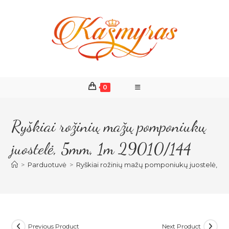
Skip
to
content
0
Ryškiai rožinių mažų pomponiukų
juostelė, 5mm, 1m 29010/144
>
Parduotuvė
>
Ryškiai rožinių mažų pomponiukų juostelė, 5m
Previous Product
Next Product