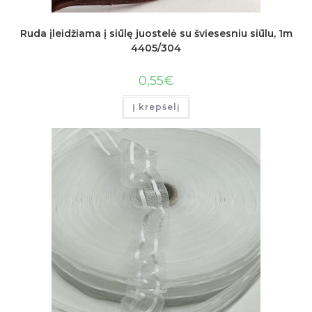
Ruda įleidžiama į siūlę juostelė su šviesesniu siūlu, 1m
4405/304
0,55
€
Į krepšelį