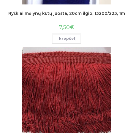
Ryškiai mėlynų kutų juosta, 20cm ilgio, 13200/223, 1m
7,50
€
Į krepšelį