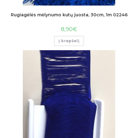
Rugiagėlės mėlynumo kutų juosta, 30cm, 1m 02246
8,90
€
Į krepšelį