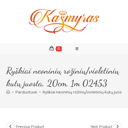
Skip
to
content
0
Ryškiai neoninių rožinių/violetinių
kutų juosta, 20cm, 1m 02453
>
Parduotuvė
>
Ryškiai neoninių rožinių/violetinių kutų juosta
Previous Product
Next Product