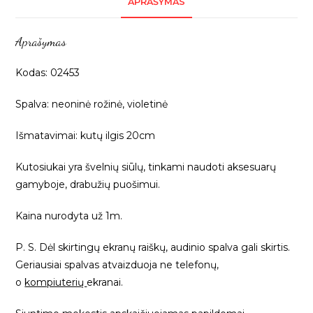
APRAŠYMAS
juosta,
20cm,
Aprašymas
1m
02453
Kodas: 02453
Spalva: neoninė rožinė, violetinė
Išmatavimai: kutų ilgis 20cm
Kutosiukai yra švelnių siūlų, tinkami naudoti aksesuarų
gamyboje, drabužių puošimui.
Kaina nurodyta už 1m.
P. S. Dėl skirtingų ekranų raiškų, audinio spalva gali skirtis.
Geriausiai spalvas atvaizduoja ne telefonų,
o
kompiuterių
ekranai.