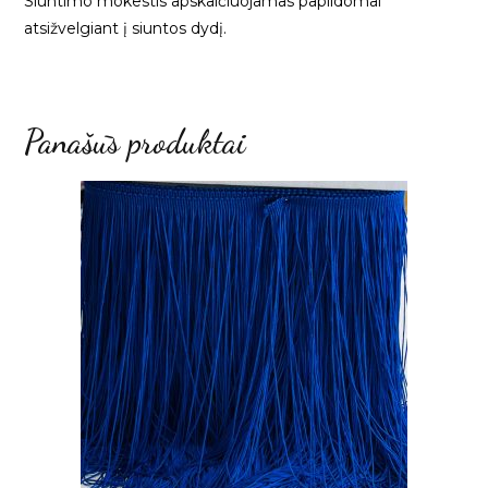
Siuntimo mokestis apskaičiuojamas papildomai
atsižvelgiant į siuntos dydį.
Panašūs produktai