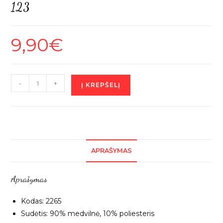
123
9,90
€
produkto
-
+
Į KREPŠELĮ
kiekis:
Ryškiai
geltonas
trikotažas
su
APRAŠYMAS
pūkeliu,
B-
Aprašymas
123
Kodas: 2265
Sudėtis: 90% medvilnė, 10% poliesteris