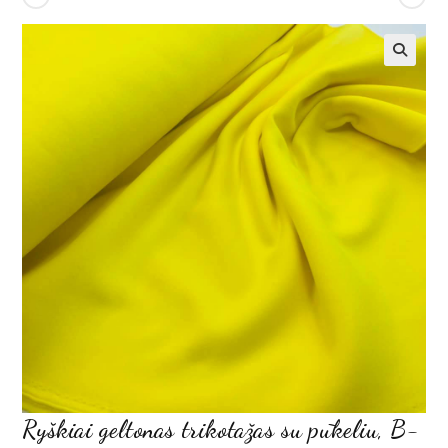
Ryškiai geltonas trikotažas su pūkeliu, B-