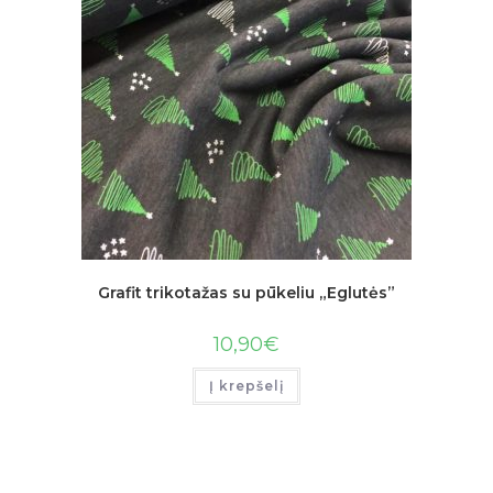
Grafit trikotažas su pūkeliu „Eglutės”
10,90
€
Į krepšelį