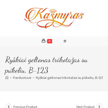
Skip
to
content
0
Ryškiai geltonas trikotažas su
pūkeliu, B-123
>
Parduotuvė
>
Ryškiai geltonas trikotažas su pūkeliu, B-123
Previous Product
Next Product