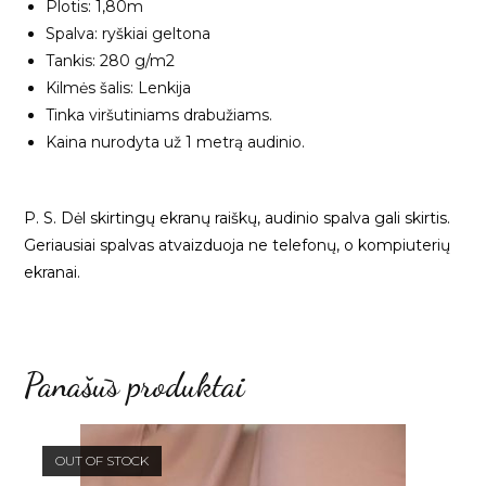
Plotis: 1,80m
Spalva: ryškiai geltona
Tankis: 280 g/m2
Kilmės šalis: Lenkija
Tinka viršutiniams drabužiams.
Kaina nurodyta už 1 metrą audinio.
P. S. Dėl skirtingų ekranų raiškų, audinio spalva gali skirtis.
Geriausiai spalvas atvaizduoja ne telefonų, o kompiuterių
ekranai.
Panašūs produktai
OUT OF STOCK