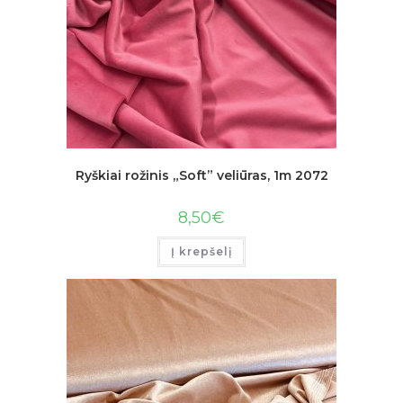
Ryškiai rožinis „Soft” veliūras, 1m 2072
8,50
€
Į krepšelį