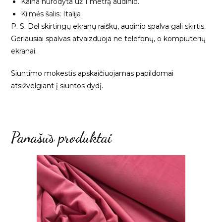
Kaina nurodyta už 1 metrą audinio.
Kilmės šalis: Italija
P. S. Dėl skirtingų ekranų raiškų, audinio spalva gali skirtis.
Geriausiai spalvas atvaizduoja ne telefonų, o kompiuterių
ekranai.
Siuntimo mokestis apskaičiuojamas papildomai
atsižvelgiant į siuntos dydį.
Panašūs produktai