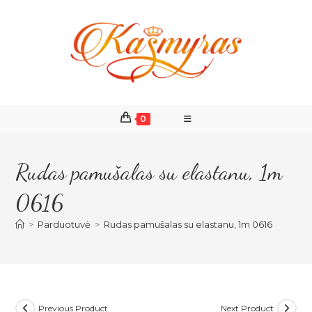
Skip
to
content
0
Rudas pamušalas su elastanu, 1m
0616
>
Parduotuvė
>
Rudas pamušalas su elastanu, 1m 0616
Previous Product
Next Product