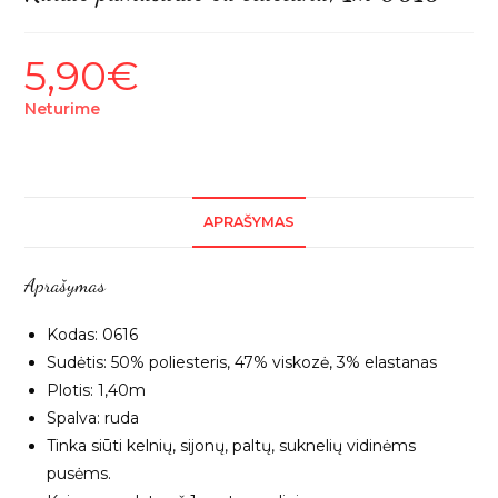
5,90
€
Neturime
APRAŠYMAS
Aprašymas
Kodas: 0616
Sudėtis: 50% poliesteris, 47% viskozė, 3% elastanas
Plotis: 1,40m
Spalva: ruda
Tinka siūti kelnių, sijonų, paltų, suknelių vidinėms
pusėms.