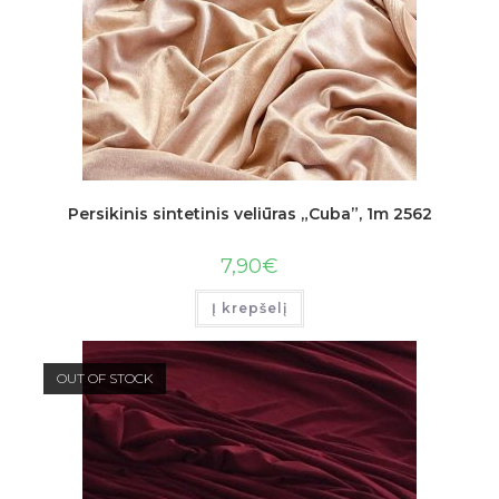
Persikinis sintetinis veliūras „Cuba”, 1m 2562
7,90
€
Į krepšelį
OUT OF STOCK