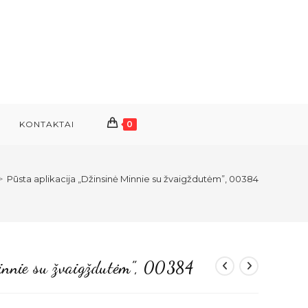
KONTAKTAI
0
>
Pūsta aplikacija „Džinsinė Minnie su žvaigždutėm”, 00384
Minnie su žvaigždutėm”, 00384