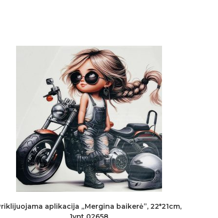
riklijuojama aplikacija „Mergina baikerė”, 22*21cm,
1vnt 02658