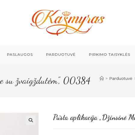
PASLAUGOS
PARDUOTUVĖ
PIRKIMO TAISYKLĖS
ie su žvaigždutėm”, 00384
>
Parduotuvė
Pūsta aplikacija „Džinsinė 