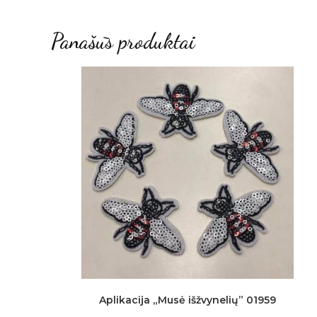
Panašūs produktai
Aplikacija „Musė išžvynelių” 01959