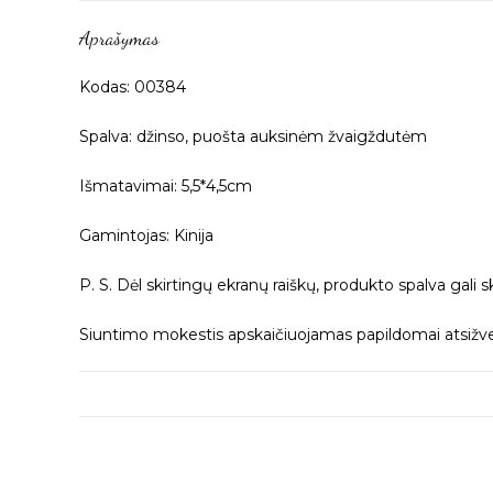
Aprašymas
Kodas: 00384
Spalva: džinso, puošta auksinėm žvaigždutėm
Išmatavimai: 5,5*4,5cm
Gamintojas: Kinija
P. S. Dėl skirtingų ekranų raiškų, produkto spalva gali s
Siuntimo mokestis apskaičiuojamas papildomai atsižvel