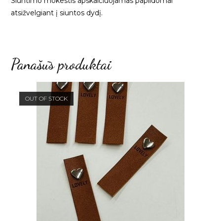
Siuntimo mokestis apskaičiuojamas papildomai
atsižvelgiant į siuntos dydį.
Panašūs produktai
OUT OF STOCK