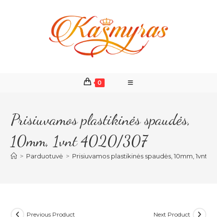
Skip
to
content
0
Prisiuvamos plastikinės spaudės,
10mm, 1vnt 4020/307
>
Parduotuvė
>
Prisiuvamos plastikinės spaudės, 10mm, 1vnt 4
Previous Product
Next Product