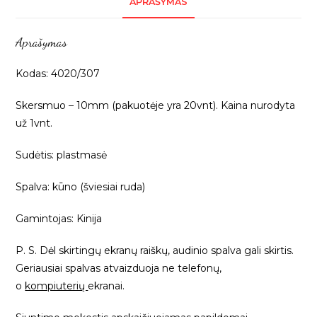
APRAŠYMAS
1vnt
4020/307
Aprašymas
Kodas: 4020/307
Skersmuo – 10mm (pakuotėje yra 20vnt). Kaina nurodyta
už 1vnt.
Sudėtis: plastmasė
Spalva: kūno (šviesiai ruda)
Gamintojas: Kinija
P. S. Dėl skirtingų ekranų raiškų, audinio spalva gali skirtis.
Geriausiai spalvas atvaizduoja ne telefonų,
o
kompiuterių
ekranai.