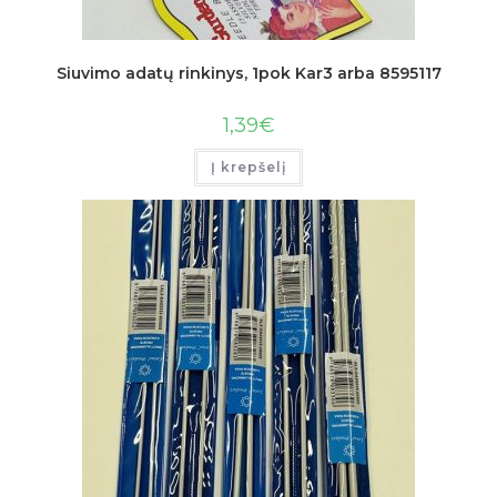
Siuvimo adatų rinkinys, 1pok Kar3 arba 8595117
1,39
€
Į krepšelį