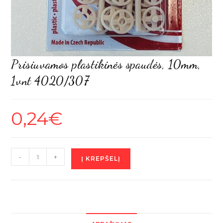
Prisiuvamos plastikinės spaudės, 10mm,
1vnt 4020/307
0,24
€
produkto
-
+
Į KREPŠELĮ
kiekis:
Prisiuvamos
plastikinės
spaudės,
10mm,