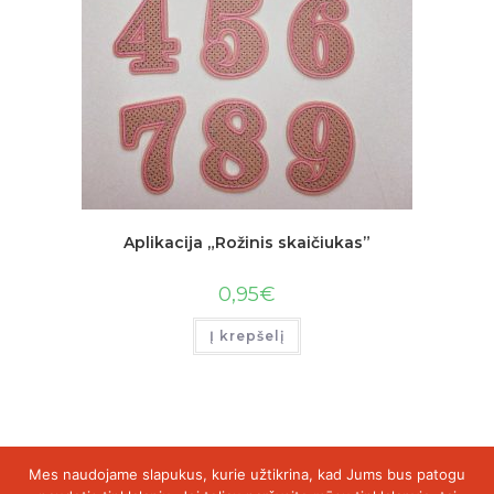
Aplikacija „Rožinis skaičiukas”
0,95
€
Į krepšelį
Mes naudojame slapukus, kurie užtikrina, kad Jums bus patogu