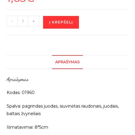
produkto
-
+
Į KREPŠELĮ
kiekis:
Prisiuvama
aplikacija
iš
žvynelių
APRAŠYMAS
„Raudona
musė”,
Aprašymas
1vnt
01960
Kodas: 01960
Spalva: pagrindas juodas, siuvinėtas raudonais, juodais,
baltais žvyneliais
Išmatavimai: 8*5cm