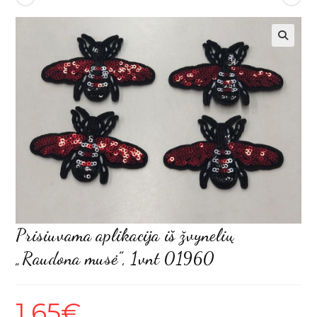
Prisiuvama aplikacija iš žvynelių
„Raudona musė”, 1vnt 01960
1,65
€