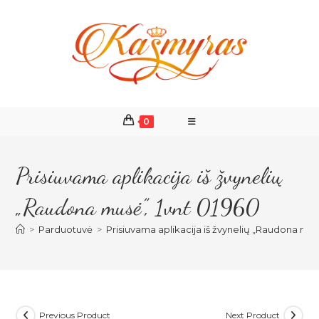
Skip
to
content
0
Prisiuvama aplikacija iš žvynelių
„Raudona musė”, 1vnt 01960
>
Parduotuvė
>
Prisiuvama aplikacija iš žvynelių „Raudona mus
Previous Product
Next Product