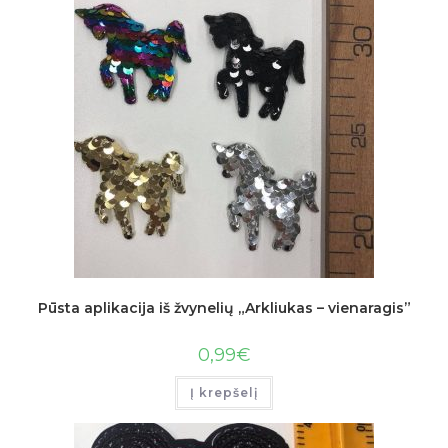
Pūsta aplikacija iš žvynelių „Arkliukas – vienaragis”
0,99
€
Į krepšelį