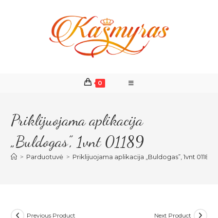
Skip
to
content
0
Priklijuojama aplikacija
„Buldogas”, 1vnt 01189
>
Parduotuvė
>
Priklijuojama aplikacija „Buldogas”, 1vnt 01189
Previous Product
Next Product