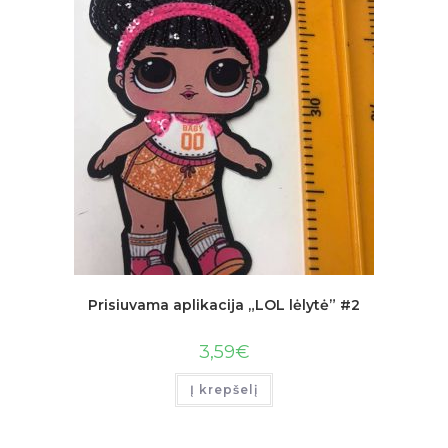
Prisiuvama aplikacija „LOL lėlytė” #2
3,59
€
Į krepšelį