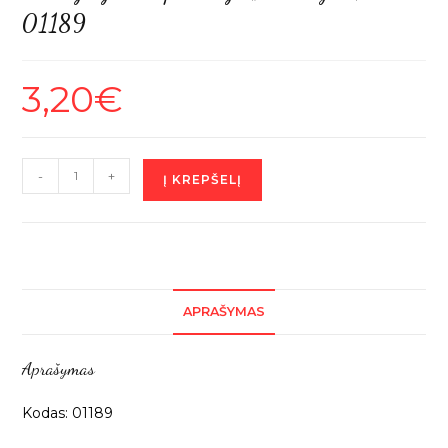
01189
3,20
€
produkto
-
+
Į KREPŠELĮ
kiekis:
Priklijuojama
aplikacija
„Buldogas”,
1vnt
APRAŠYMAS
01189
Aprašymas
Kodas: 01189