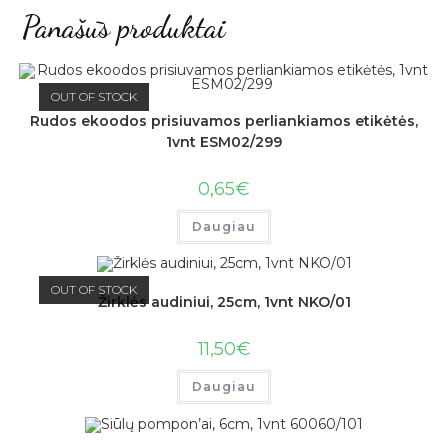
Panašūs produktai
OUT OF STOCK
Rudos ekoodos prisiuvamos perliankiamos etikėtės,
1vnt ESM02/299
0,65
€
Daugiau
OUT OF STOCK
Žirklės audiniui, 25cm, 1vnt NKO/01
11,50
€
Daugiau