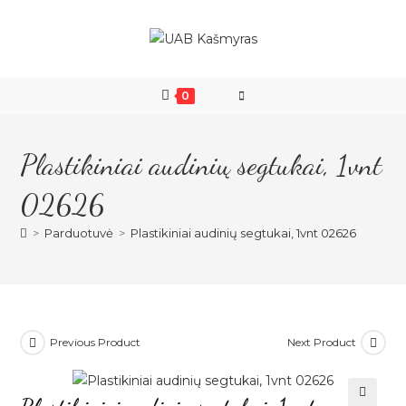
Skip
to
content
0
Plastikiniai audinių segtukai, 1vnt
02626
>
Parduotuvė
>
Plastikiniai audinių segtukai, 1vnt 02626
Previous Product
Next Product