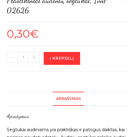
Plastikiniai audinių segtukai, 1vnt
🔍
02626
0,30
€
produkto
-
+
Į KREPŠELĮ
kiekis:
Plastikiniai
audinių
segtukai,
1vnt
APRAŠYMAS
02626
Aprašymas
Segtukai audiniams yra praktiškas ir patogus daiktas, kai