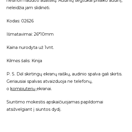
nesinori naudoti adatėlių. Audinių segtukai prilaiko audinį,
neleidžia jam slidinėti.
Kodas: 02626
Išmatavimai: 26*10mm
Kaina nurodyta už 1vnt.
Kilmės šalis: Kinija
P. S. Dėl skirtingų ekranų raiškų, audinio spalva gali skirtis.
Geriausiai spalvas atvaizduoja ne telefonų,
o
kompiuterių
ekranai.
Siuntimo mokestis apskaičiuojamas papildomai
atsižvelgiant į siuntos dydį.