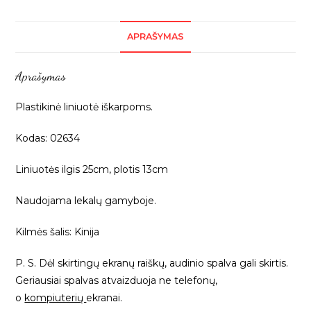
liniuotė
iškarpoms,
APRAŠYMAS
1vnt
02634
Aprašymas
Plastikinė liniuotė iškarpoms.
Kodas: 02634
Liniuotės ilgis 25cm, plotis 13cm
Naudojama lekalų gamyboje.
Kilmės šalis: Kinija
P. S. Dėl skirtingų ekranų raiškų, audinio spalva gali skirtis.
Geriausiai spalvas atvaizduoja ne telefonų,
o
kompiuterių
ekranai.