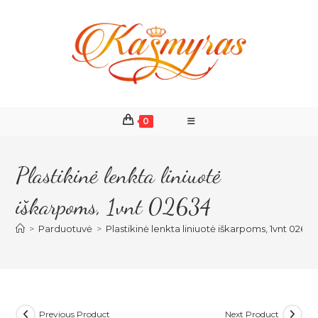
Skip
to
content
0
Plastikinė lenkta liniuotė
iškarpoms, 1vnt 02634
>
Parduotuvė
>
Plastikinė lenkta liniuotė iškarpoms, 1vnt 02634
Previous Product
Next Product