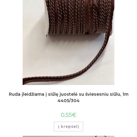
Ruda įleidžiama į siūlę juostelė su šviesesniu siūlu, 1m
4405/304
0,55
€
Į krepšelį