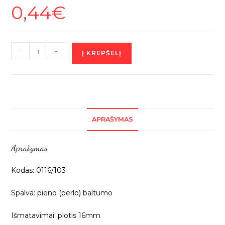
0,44
€
produkto
-
+
Į KREPŠELĮ
kiekis:
Pieno
baltumo
kantavimo
juostelė,
APRAŠYMAS
16mm,
1m
Aprašymas
0116/103
Kodas: 0116/103
Spalva: pieno (perlo) baltumo
Išmatavimai: plotis 16mm