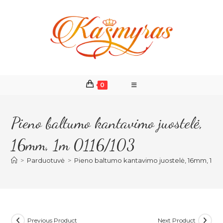
Skip
to
content
0
Pieno baltumo kantavimo juostelė,
16mm, 1m 0116/103
>
Parduotuvė
>
Pieno baltumo kantavimo juostelė, 16mm, 1m 0
Previous Product
Next Product