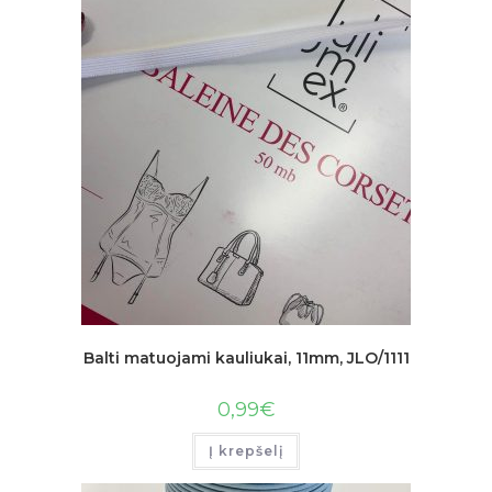
Balti matuojami kauliukai, 11mm, JLO/1111
0,99
€
Į krepšelį