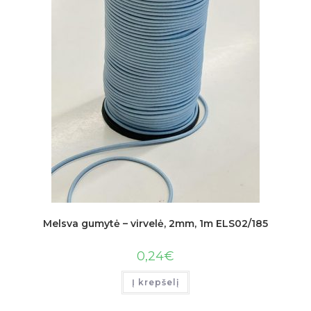
Melsva gumytė – virvelė, 2mm, 1m ELS02/185
0,24
€
Į krepšelį