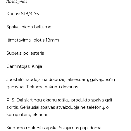
Aprašymas
S18/3175
Kodas: S18/3175
Spalva: pieno baltumo
Išmatavimai: plotis 18mm
Sudėtis: poliesteris
Gamintojas: Kinija
Juostelė naudojama drabužių, aksesuarų, galvajuosčių
gamybai. Tinkama pakuoti dovanas.
P. S. Dėl skirtingų ekranų raiškų, produkto spalva gali
skirtis. Geriausiai spalvas atvaizduoja ne telefonų, o
kompiuterių ekranai.
Siuntimo mokestis apskaičiuojamas papildomai