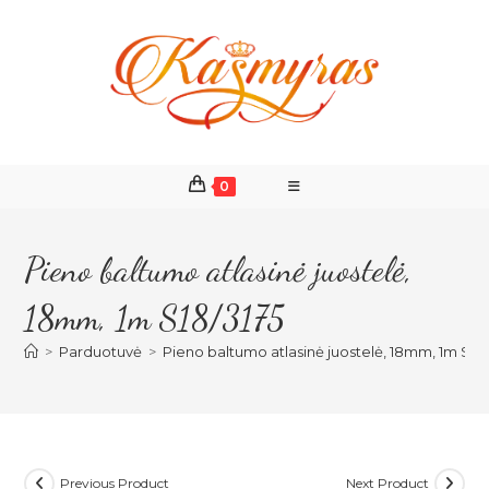
Skip
to
content
0
Pieno baltumo atlasinė juostelė,
18mm, 1m S18/3175
>
Parduotuvė
>
Pieno baltumo atlasinė juostelė, 18mm, 1m S18
Previous Product
Next Product