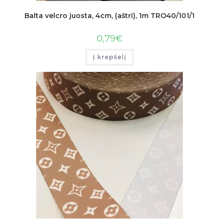
Balta velcro juosta, 4cm, (aštri), 1m TRO40/101/1
0,79
€
Į krepšelį