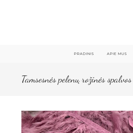
Skip
to
content
PRADINIS
APIE MUS
Tamsesnės pelenų rožinės spalv