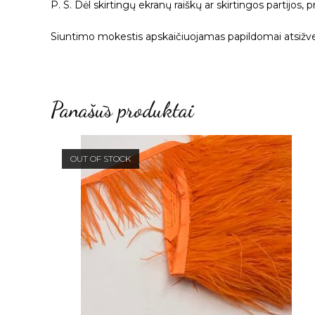
P. S. Dėl skirtingų ekranų raiškų ar skirtingos partijos,
Siuntimo mokestis apskaičiuojamas papildomai atsižvel
Panašūs produktai
OUT OF STOCK