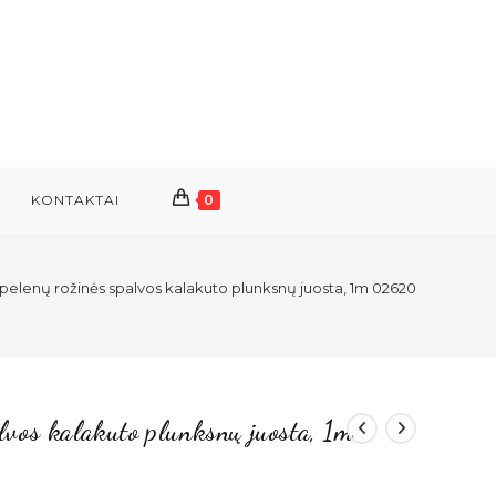
KONTAKTAI
0
elenų rožinės spalvos kalakuto plunksnų juosta, 1m 02620
lvos kalakuto plunksnų juosta, 1m