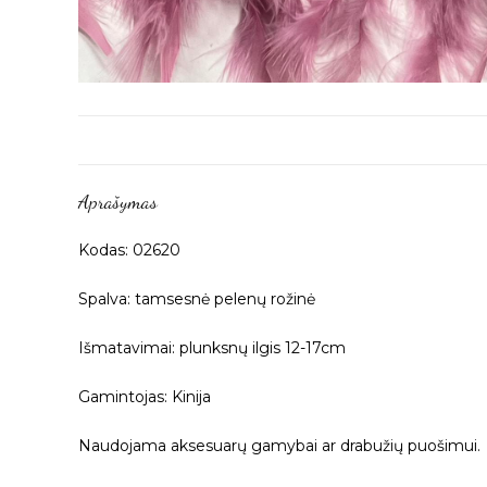
Aprašymas
Kodas: 02620
Spalva: tamsesnė pelenų rožinė
Išmatavimai: plunksnų ilgis 12-17cm
Gamintojas: Kinija
Naudojama aksesuarų gamybai ar drabužių puošimui.