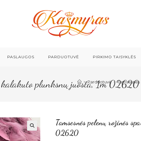
PASLAUGOS
PARDUOTUVĖ
PIRKIMO TAISYKLĖS
os kalakuto plunksnų juosta, 1m 02620
>
Parduotuvė
>
Tamsesnės p
Tamsesnės pelenų rožinės spa
02620