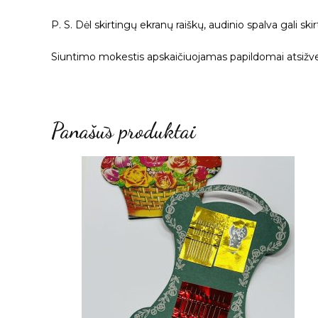
P. S. Dėl skirtingų ekranų raiškų, audinio spalva gali ski
Siuntimo mokestis apskaičiuojamas papildomai atsižvel
Panašūs produktai