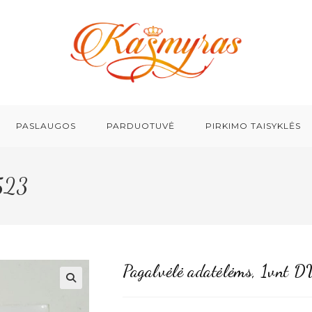
PASLAUGOS
PARDUOTUVĖ
PIRKIMO TAISYKLĖS
1523
Pagalvėlė adatėlėms, 1vnt