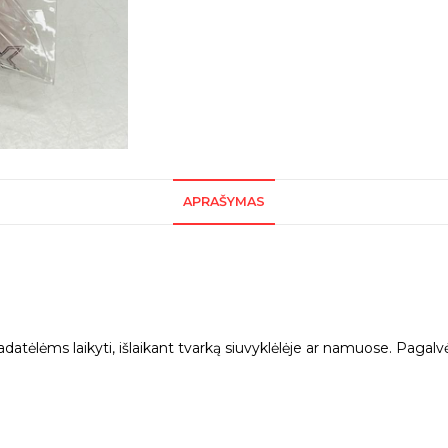
APRAŠYMAS
datėlėms laikyti, išlaikant tvarką siuvyklėlėje ar namuose. Pagalvėl