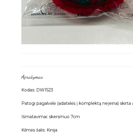
Aprašymas
Kodas: DW1523
Patogi pagalvėlė (adatėlės į komplektą neįeina) skirta a
Išmatavimai: skersmuo 7cm
Kilmės šalis: Kinija