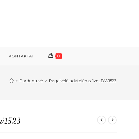
KONTAKTAI
0
>
Parduotuvė
>
Pagalvėlė adatėlėms, 1vnt DW1523
 DW1523