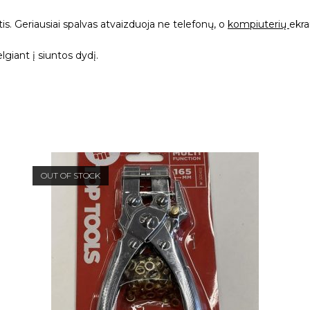
rtis. Geriausiai spalvas atvaizduoja ne telefonų, o
kompiuterių
ekra
giant į siuntos dydį.
OUT OF STOCK