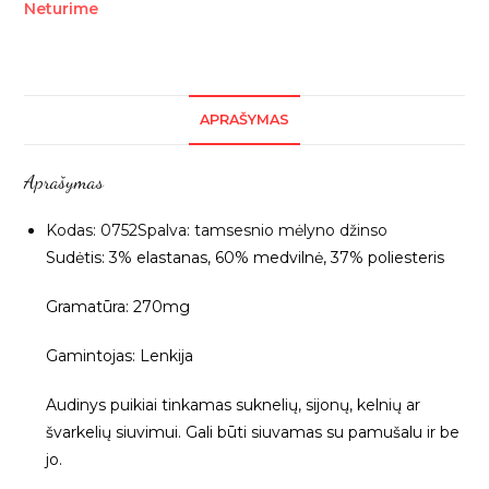
Neturime
APRAŠYMAS
Aprašymas
Kodas: 0752Spalva: tamsesnio mėlyno džinso
Sudėtis: 3% elastanas, 60% medvilnė, 37% poliesteris
Gramatūra: 270mg
Gamintojas: Lenkija
Audinys puikiai tinkamas suknelių, sijonų, kelnių ar
švarkelių siuvimui. Gali būti siuvamas su pamušalu ir be
jo.