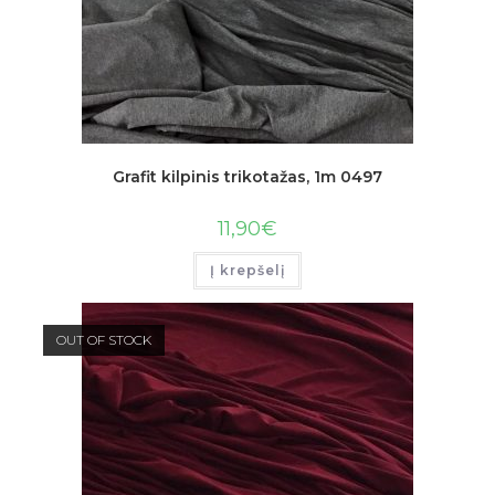
Grafit kilpinis trikotažas, 1m 0497
11,90
€
Į krepšelį
OUT OF STOCK