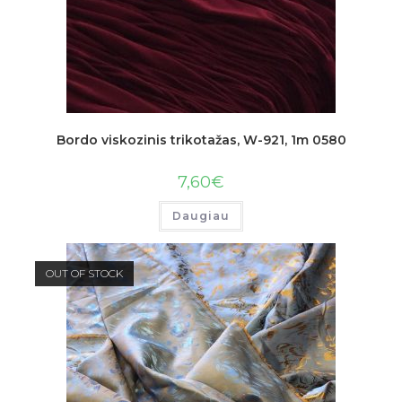
Bordo viskozinis trikotažas, W-921, 1m 0580
7,60
€
Daugiau
OUT OF STOCK