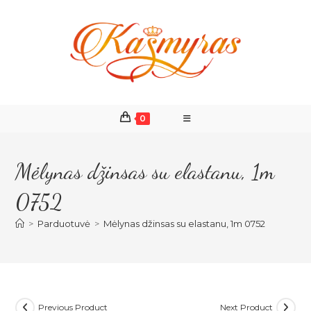
Skip
to
content
0
Mėlynas džinsas su elastanu, 1m
0752
>
Parduotuvė
>
Mėlynas džinsas su elastanu, 1m 0752
Previous Product
Next Product