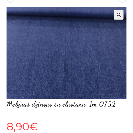
Mėlynas džinsas su elastanu, 1m 0752
8,90
€