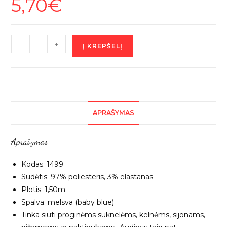
5,70
€
produkto
-
+
Į KREPŠELĮ
kiekis:
Melsvas
atlasas
su
elastanu,
APRAŠYMAS
1m
1499
Aprašymas
Kodas: 1499
Sudėtis: 97% poliesteris, 3% elastanas
Plotis: 1,50m
Spalva: melsva (baby blue)
Tinka siūti proginėms suknelėms, kelnėms, sijonams,