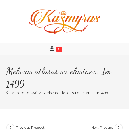
Skip
to
content
0
Melsvas atlasas su elastanu, 1m
1499
>
Parduotuvė
>
Melsvas atlasas su elastanu, 1m 1499
Previous Product
Next Product