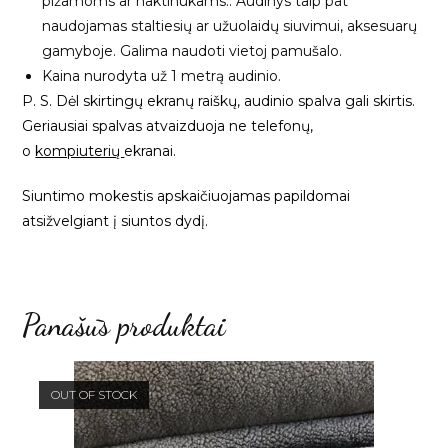
pižamoms ar naktinukams.. Audinys taip pat
naudojamas staltiesių ar užuolaidų siuvimui, aksesuarų
gamyboje. Galima naudoti vietoj pamušalo.
Kaina nurodyta už 1 metrą audinio.
P. S. Dėl skirtingų ekranų raiškų, audinio spalva gali skirtis.
Geriausiai spalvas atvaizduoja ne telefonų,
o
kompiuterių
ekranai.
Siuntimo mokestis apskaičiuojamas papildomai
atsižvelgiant į siuntos dydį.
Panašūs produktai
OUT OF STOCK