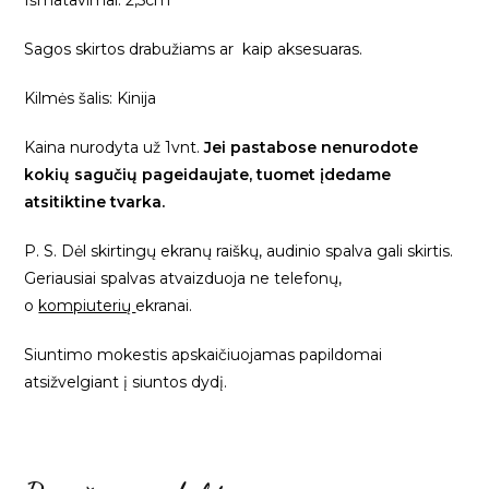
Išmatavimai: 2,5cm
Sagos skirtos drabužiams ar kaip aksesuaras.
Kilmės šalis: Kinija
Kaina nurodyta už 1vnt.
Jei pastabose nenurodote
kokių sagučių pageidaujate, tuomet įdedame
atsitiktine tvarka.
P. S. Dėl skirtingų ekranų raiškų, audinio spalva gali skirtis.
Geriausiai spalvas atvaizduoja ne telefonų,
o
kompiuterių
ekranai.
Siuntimo mokestis apskaičiuojamas papildomai
atsižvelgiant į siuntos dydį.