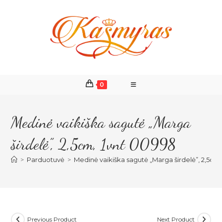
Skip
to
content
0
Medinė vaikiška sagutė „Marga
širdelė”, 2,5cm, 1vnt 00998
>
Parduotuvė
>
Medinė vaikiška sagutė „Marga širdelė”, 2,5cm
Previous Product
Next Product