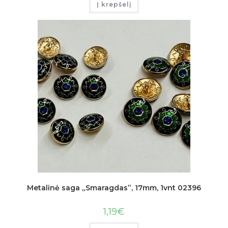
Į krepšelį
Metalinė saga „Smaragdas”, 17mm, 1vnt 02396
1,19
€