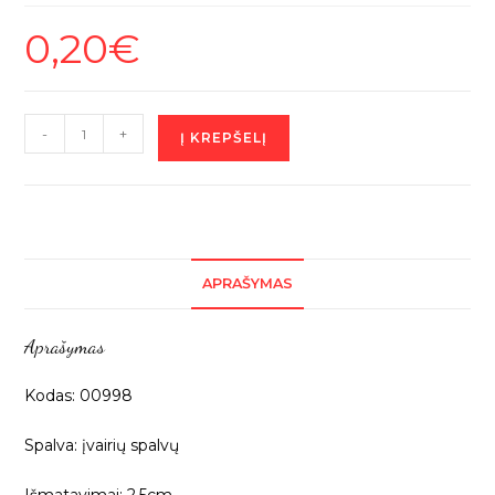
0,20
€
produkto
-
+
Į KREPŠELĮ
kiekis:
Medinė
vaikiška
sagutė
„Marga
APRAŠYMAS
širdelė”,
2,5cm,
Aprašymas
1vnt
00998
Kodas: 00998
Spalva: įvairių spalvų