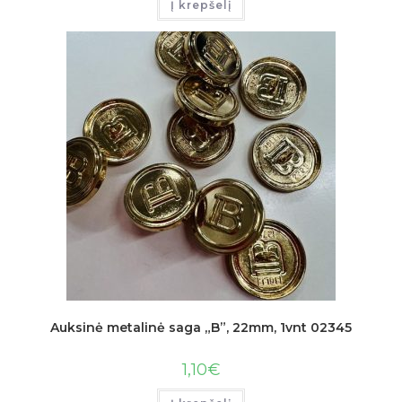
Į krepšelį
Auksinė metalinė saga „B”, 22mm, 1vnt 02345
1,10
€