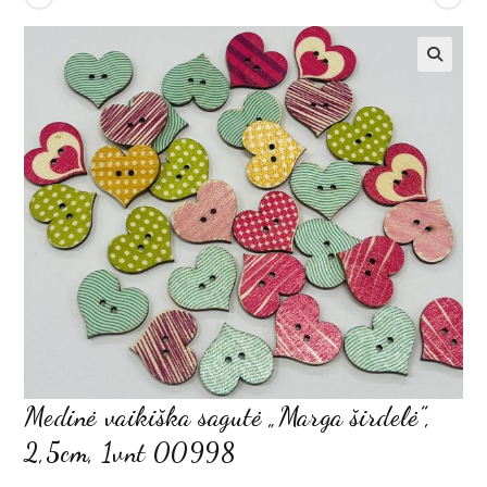
Medinė vaikiška sagutė „Marga širdelė”,
2,5cm, 1vnt 00998