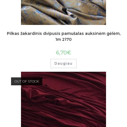
Pilkas žakardinis dvipusis pamušalas auksinėm gėlėm,
1m 2170
6,70
€
Daugiau
OUT OF STOCK