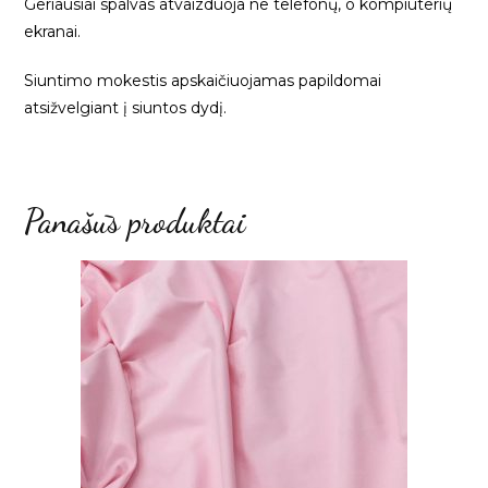
Geriausiai spalvas atvaizduoja ne telefonų, o kompiuterių
ekranai.
Siuntimo mokestis apskaičiuojamas papildomai
atsižvelgiant į siuntos dydį.
Panašūs produktai