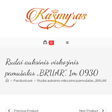
Skip
to
content
0
Rudai auksinis viskozinis
pamušalas „BRUAR”, 1m 0930
>
Parduotuvė
>
Rudai auksinis viskozinis pamušalas „BRUAR”, 
Previous Product
Next Product