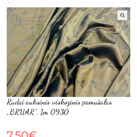
Rudai auksinis viskozinis pamušalas
„BRUAR”, 1m 0930
7,50
€