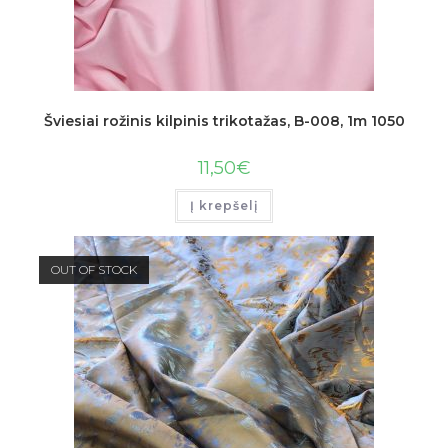
Šviesiai rožinis kilpinis trikotažas, B-008, 1m 1050
11,50
€
Į krepšelį
OUT OF STOCK